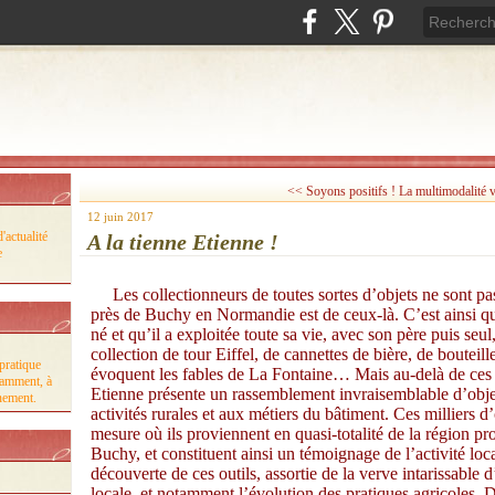
<< Soyons positifs !
La multimodalité v
12 juin 2017
'actualité
A la tienne Etienne !
e
Les collectionneurs de toutes sortes d’objets ne sont p
près de Buchy en Normandie est de ceux-là. C’est ainsi que
né et qu’il a exploitée toute sa vie, avec son père puis seul
collection de tour Eiffel, de cannettes de bière, de bouteill
pratique
évoquent les fables de La Fontaine… Mais au-delà de ces c
tamment, à
Etienne présente un rassemblement invraisemblable d’objets
nnement.
activités rurales et aux métiers du bâtiment. Ces milliers d’
mesure où ils proviennent en quasi-totalité de la région p
Buchy, et constituent ainsi un témoignage de l’activité loc
découverte de ces outils, assortie de la verve intarissable d
locale, et notamment l’évolution des pratiques agricoles. D