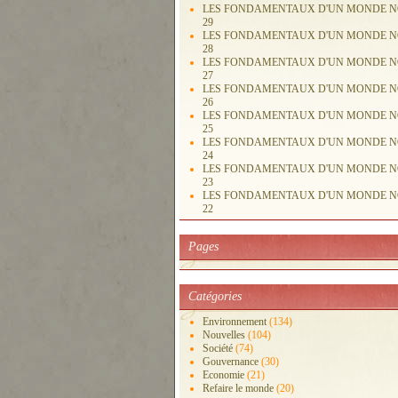
LES FONDAMENTAUX D'UN MONDE 
29
LES FONDAMENTAUX D'UN MONDE 
28
LES FONDAMENTAUX D'UN MONDE 
27
LES FONDAMENTAUX D'UN MONDE 
26
LES FONDAMENTAUX D'UN MONDE 
25
LES FONDAMENTAUX D'UN MONDE 
24
LES FONDAMENTAUX D'UN MONDE 
23
LES FONDAMENTAUX D'UN MONDE 
22
Pages
Catégories
Environnement
(134)
Nouvelles
(104)
Société
(74)
Gouvernance
(30)
Economie
(21)
Refaire le monde
(20)