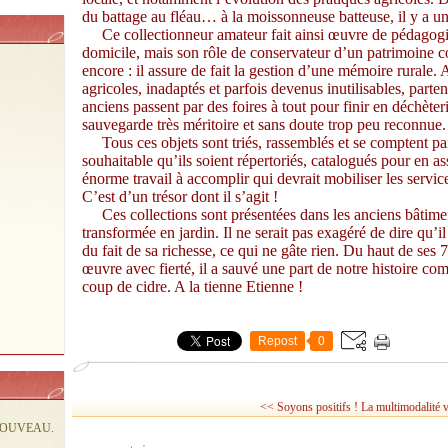
du battage au fléau… à la moissonneuse batteuse, il y a une
Ce collectionneur amateur fait ainsi œuvre de pédagogie 
domicile, mais son rôle de conservateur d’un patrimoine co
encore : il assure de fait la gestion d’une mémoire rurale
agricoles, inadaptés et parfois devenus inutilisables, par
anciens passent par des foires à tout pour finir en déchèter
sauvegarde très méritoire et sans doute trop peu reconnue.
Tous ces objets sont triés, rassemblés et se comptent par m
souhaitable qu’ils soient répertoriés, catalogués pour en ass
énorme travail à accomplir qui devrait mobiliser les servi
C’est d’un trésor dont il s’agit !
Ces collections sont présentées dans les anciens bâtiment
transformée en jardin. Il ne serait pas exagéré de dire qu’il
du fait de sa richesse, ce qui ne gâte rien. Du haut de ses
œuvre avec fierté, il a sauvé une part de notre histoire 
coup de cidre. A la tienne Etienne !
Repost
0
<< Soyons positifs !
La multimodalité v
NOUVEAU.