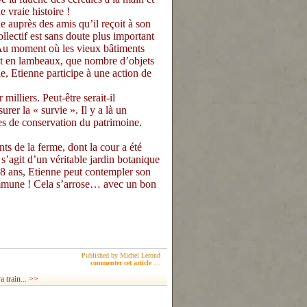
 vraie histoire !
auprès des amis qu’il reçoit à son
llectif est sans doute plus important
. Au moment où les vieux bâtiments
tent en lambeaux, que nombre d’objets
ie, Etienne participe à une action de
illiers. Peut-être serait-il
urer la « survie ». Il y a là un
ces de conservation du patrimoine.
s de la ferme, dont la cour a été
 s’agit d’un véritable jardin botanique
 78 ans, Etienne peut contempler son
commune ! Cela s’arrose… avec un bon
Published by Michel Lerond
commenter cet article
…
a train... >>