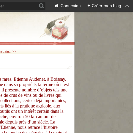
Connexion
+
Créer mon blog
a train... >>
as rares. Etienne Audenet, à Boissay,
 dans sa propriété, la ferme où il est
, il présente nombre d’objets tels une
es de crus de vins ou de livres qui
ollections, certes déjà importantes,
 liés à la pratique agricole, aux
outils ont un intérêt certain dans la
roche, environ 50 km autour de
ale depuis près d’un siècle. La
’Etienne, nous retrace l’histoire
e la fauche des céréales à la main et