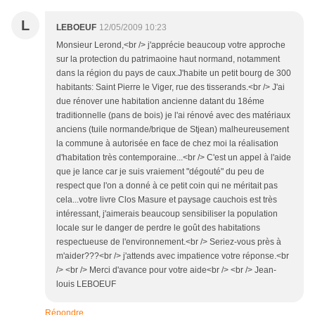
L
LEBOEUF
12/05/2009 10:23
Monsieur Lerond,<br /> j'apprécie beaucoup votre approche
sur la protection du patrimaoine haut normand, notamment
dans la région du pays de caux.J'habite un petit bourg de 300
habitants: Saint Pierre le Viger, rue des tisserands.<br /> J'ai
due rénover une habitation ancienne datant du 18éme
traditionnelle (pans de bois) je l'ai rénové avec des matériaux
anciens (tuile normande/brique de Stjean) malheureusement
la commune à autorisée en face de chez moi la réalisation
d'habitation très contemporaine...<br /> C'est un appel à l'aide
que je lance car je suis vraiement "dégouté" du peu de
respect que l'on a donné à ce petit coin qui ne méritait pas
cela...votre livre Clos Masure et paysage cauchois est très
intéressant, j'aimerais beaucoup sensibiliser la population
locale sur le danger de perdre le goût des habitations
respectueuse de l'environnement.<br /> Seriez-vous près à
m'aider???<br /> j'attends avec impatience votre réponse.<br
/> <br /> Merci d'avance pour votre aide<br /> <br /> Jean-
louis LEBOEUF
Répondre