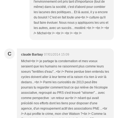
l'environnement ont pris tant d'importance (tout de
même) dans la société, c'est d'abord pour combler
les lacunes des politiques... Et là aussi, il y a encore
du boulot ! C'est en fait toute une<br /> culture qu'il
faut faire évoluer. Nous nous y appliquons les uns et
les autres, avec un succès... modéré.<br /> <br /> <br
/> Michel<br /> <br /> <br /> <br />
C
claude Barbay
07/01/2014 15:09
Michel<br /> je partage ta consternation et mes voeux
seraient que les humains ne raisonnent plus comme leurs
soeurs "lentilles d'eau"...<br /> Peine perdue bien entendu les
cycles doivent aller à leur terme et la raison n'a rien à voir là
dedans...<br /> Parmi les curiosités de 2013 peut être
pourrais tu regarder comment tout ce qui relève de l'écologie
associative, regroupé au PRS s'est trouvé "séismer"... avec
comme perspective : un retour au<br /> néant qui avait
précédé nos efforts dont les tiens pour disposer d'une
agence, d'un regroupement actif des associations PNE ...<br
/> A qui profite le crime, mon cher Watson ?<br /> Comme la