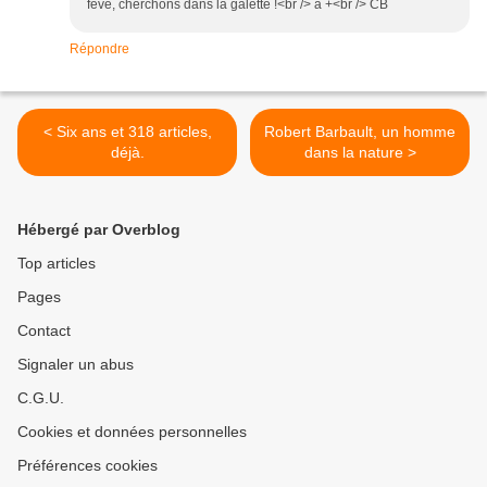
fève, cherchons dans la galette !<br /> à +<br /> CB
Répondre
< Six ans et 318 articles,
Robert Barbault, un homme
déjà.
dans la nature >
Hébergé par Overblog
Top articles
Pages
Contact
Signaler un abus
C.G.U.
Cookies et données personnelles
Préférences cookies