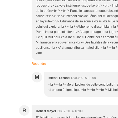
convergence des souffles<br /> Surprendre le sentier toté
rouges<br /> La voie intérieure jusque-là<br /> <br /> I
de la prière<br /> <br /> Parcelle sans sa renouée obstiné
causaux<br /> <br /> Présent clos de l’émoi<br /> Identiqu
en loyauté<br /> A distance de sa source<br /> <br /> Le r
celui qui expiera<br /> <br /> Abhorrer le dissemblant<br /
Pur et impur pour totalité<br /> Adage outragé pour juger
Ce qu’il faut pour cela<br /> <br /> Contre celles émeutièr
/> Transcrire la souvenance<br /> Des fatalités déjà vécu
pestilence<br /> A chaque tribu sa malédiction<br /> <br /
vide
Répondre
M
Michel Lerond
13/03/2015 08:58
<br /> <br /> Merci Leclerc de cette contribution,
et un peu énigmatique.<br /> <br /> <br /> Michel<
R
Robert Meyer
30/12/2014 18:09
Félicitations pour avoir tenu le coup durant ces 7 années .