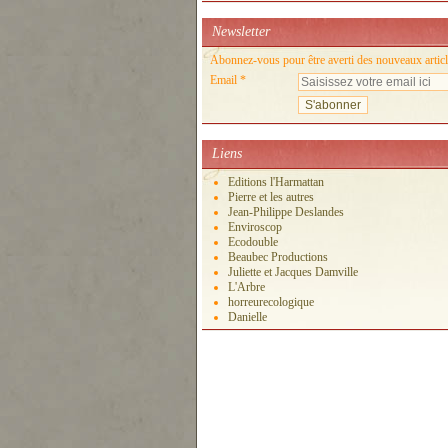
Newsletter
Abonnez-vous pour être averti des nouveaux articl
Email
Liens
Editions l'Harmattan
Pierre et les autres
Jean-Philippe Deslandes
Enviroscop
Ecodouble
Beaubec Productions
Juliette et Jacques Damville
L'Arbre
horreurecologique
Danielle