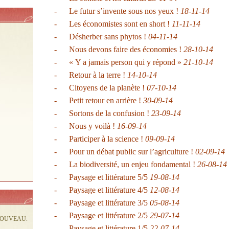
-
Le futur s’invente sous nos yeux !
18-11-14
-
Les économistes sont en short !
11-11-14
-
Désherber sans phytos !
04-11-14
-
Nous devons faire des économies !
28-10-14
-
« Y a jamais person qui y répond »
21-10-14
-
Retour à la terre !
14-10-14
-
Citoyens de la planète !
07-10-14
-
Petit retour en arrière !
30-09-14
-
Sortons de la confusion !
23-09-14
-
Nous y voilà !
16-09-14
-
Participer à la science !
09-09-14
-
Pour un débat public sur l’agriculture !
02-09-14
-
La biodiversité, un enjeu fondamental !
26-08-14
-
Paysage et littérature 5/5
19-08-14
-
Paysage et littérature 4/5
12-08-14
-
Paysage et littérature 3/5
05-08-14
-
Paysage et littérature 2/5
29-07-14
NOUVEAU.
-
Paysage et littérature 1/5
22-07-14