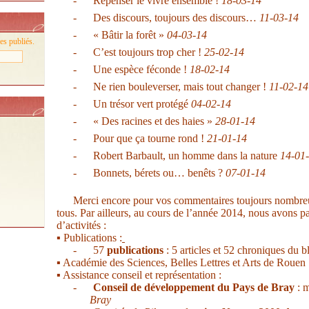
-
Repenser le vivre ensemble !
18-03-14
-
Des discours, toujours des discours…
11-03-14
-
« Bâtir la forêt »
04-03-14
es publiés.
-
C’est toujours trop cher !
25-02-14
-
Une espèce féconde !
18-02-14
-
Ne rien bouleverser, mais tout changer !
11-02-14
-
Un trésor vert protégé
04-02-14
-
« Des racines et des haies »
28-01-14
-
Pour que ça tourne rond !
21-01-14
-
Robert Barbault, un homme dans la nature
14-01
-
Bonnets, bérets ou… benêts ?
07-01-14
Merci encore pour vos commentaires toujours nombre
tous.
Par ailleurs, au cours de l’année 2014, nous avons p
d’activités :
▪ Publications :
-
57
publications
: 5 articles et 52 chroniques du b
▪ Académie des Sciences, Belles Lettres et Arts de Rouen 
▪ Assistance conseil et représentation :
-
Conseil de développement du Pays de Bray
: 
Bray