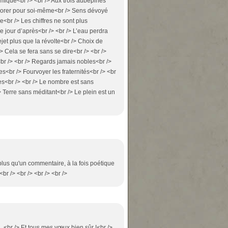
mique<br /> <br /> Aux trois aubépines
mplorer pour soi-même<br /> Sens dévoyé
e<br /> Les chiffres ne sont plus
e jour d’après<br /> <br /> L’eau perdra
ejet plus que la révolte<br /> Choix de
> Cela se fera sans se dire<br /> <br />
<br /> <br /> Regards jamais nobles<br />
es<br /> Fourvoyer les fraternités<br /> <br
es<br /> <br /> Le nombre est sans
> Terre sans méditant<br /> Le plein est un
 plus qu'un commentaire, à la fois poétique
br /> <br /> <br /> <br />
..<br /> Et tous mes vœux bien sûr !<br />