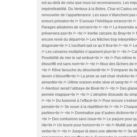
est au-delà de celui que nous lui reconnaissons. Les im
impénétrabilité. Du Ventoux à la Brière, Char et Cadou ont
renouveler de l’appartenance. Les eaux n’étanchent pas 
erreurs primales<br /> S’avouer l’hérétique errance<br /> 
Parages aléatoires de sorciers<br /> <br /> La traversée a
préservera pas<br /> <br /> Inertie calcaire du Bray<br 
encore renié du départ<br /> Les fétiches trop interprétés
diagonale<br /> L’oscillant sait ce qu’il fera<br /> <br />
/> Les calvaires multipliés n’apaisent plus<br /> <br /> C
Possibilité de nier le val embué<br /> <br /> Pas même le s
ébouriffé est sans nom<br /> <br /> Abus des lâchers de m
<br /> Rêve farouche du désorienté<br /> S’emparer du fa
devon s’ébouriffe<br /> La proie se sait chair révérée<br 
aimantée<br /> Ultime oraison entre sève et sang<br /> <b
/> Alentour serait l’abbaye de Bival<br /> <br /> Des glais
pensée magique<br /> <br /> L’atrophie dissuade du simple
/> <br /> Du fusionné à l’effacé<br /> Pour encore s’extra
pensée<br /> Se vouer à la répétition<br /> <br /> Chaque 
parlées<br /> <br /> Domination par d’autres dictions<br /
<br /> Des confusions sans issue<br /> Le parjure pour qu
rite<br /> Un leurre pour horizon<br /> <br /> Mutité par 
verbe<br /> <br /> Jusque-là dans une attente<br /> Se dé