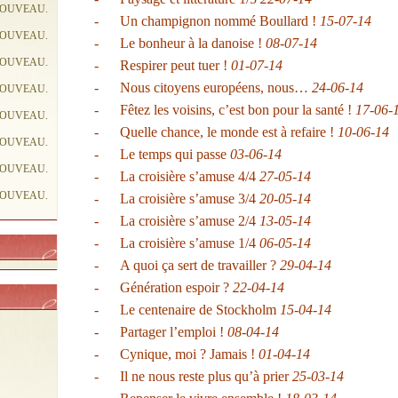
NOUVEAU.
-
Un champignon nommé Boullard !
15-07-14
NOUVEAU.
-
Le bonheur à la danoise !
08-07-14
NOUVEAU.
-
Respirer peut tuer !
01-07-14
-
Nous citoyens européens, nous…
24-06-14
NOUVEAU.
-
Fêtez les voisins, c’est bon pour la santé !
17-06-
NOUVEAU.
-
Quelle chance, le monde est à refaire !
10-06-14
NOUVEAU.
-
Le temps qui passe
03-06-14
NOUVEAU.
-
La croisière s’amuse 4/4
27-05-14
NOUVEAU.
-
La croisière s’amuse 3/4
20-05-14
-
La croisière s’amuse 2/4
13-05-14
-
La croisière s’amuse 1/4
06-05-14
-
A quoi ça sert de travailler ?
29-04-14
-
Génération espoir ?
22-04-14
-
Le centenaire de Stockholm
15-04-14
-
Partager l’emploi !
08-04-14
-
Cynique, moi ? Jamais !
01-04-14
-
Il ne nous reste plus qu’à prier
25-03-14