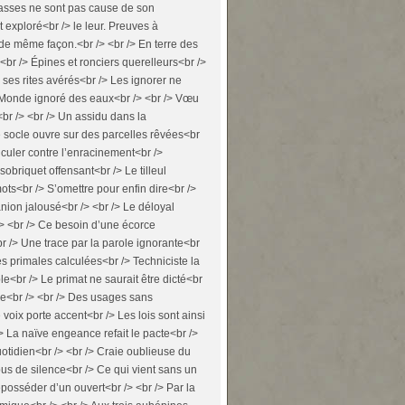
passes ne sont pas cause de son
 exploré<br /> le leur. Preuves à
de même façon.<br /> <br /> En terre des
<br /> Épines et ronciers querelleurs<br />
 ses rites avérés<br /> Les ignorer ne
/> Monde ignoré des eaux<br /> <br /> Vœu
<br /> <br /> Un assidu dans la
 Le socle ouvre sur des parcelles rêvées<br
alculer contre l’enracinement<br />
obriquet offensant<br /> Le tilleul
ots<br /> S’omettre pour enfin dire<br />
nion jalousé<br /> <br /> Le déloyal
/> <br /> Ce besoin d’une écorce
r /> Une trace par la parole ignorante<br
es primales calculées<br /> Techniciste la
<br /> Le primat ne saurait être dicté<br
ire<br /> <br /> Des usages sans
voix porte accent<br /> Les lois sont ainsi
> La naïve engeance refait le pacte<br />
otidien<br /> <br /> Craie oublieuse du
abus de silence<br /> Ce qui vient sans un
posséder d’un ouvert<br /> <br /> Par la