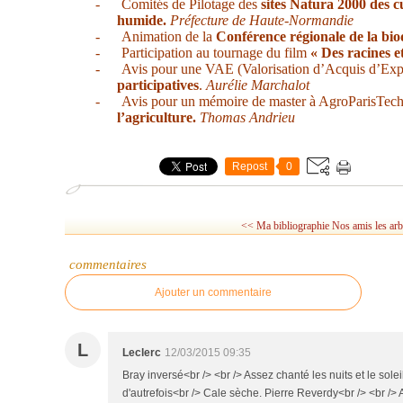
-
Comités de Pilotage des
sites Natura 2000 des 
humide.
Préfecture de Haute-Normandie
-
Animation de la
Conférence régionale de la bio
-
Participation au tournage du film
« Des racines e
-
Avis pour une VAE (Valorisation d’Acquis d’Exp
participatives
.
Aurélie Marchalot
-
Avis pour un mémoire de master à AgroParisTech
l’agriculture.
Thomas Andrieu
Repost
0
<< Ma bibliographie
Nos amis les arb
commentaires
Ajouter un commentaire
L
Leclerc
12/03/2015 09:35
Bray inversé<br /> <br /> Assez chanté les nuits et le solei
d'autrefois<br /> Cale sèche. Pierre Reverdy<br /> <br />