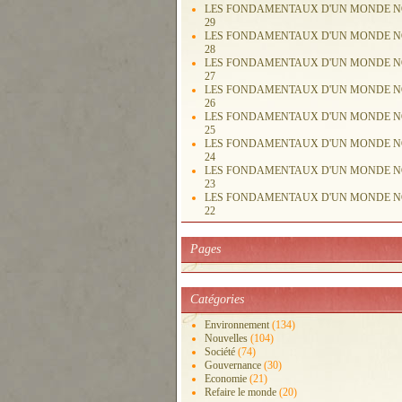
LES FONDAMENTAUX D'UN MONDE 
29
LES FONDAMENTAUX D'UN MONDE 
28
LES FONDAMENTAUX D'UN MONDE 
27
LES FONDAMENTAUX D'UN MONDE 
26
LES FONDAMENTAUX D'UN MONDE 
25
LES FONDAMENTAUX D'UN MONDE 
24
LES FONDAMENTAUX D'UN MONDE 
23
LES FONDAMENTAUX D'UN MONDE 
22
Pages
Catégories
Environnement
(134)
Nouvelles
(104)
Société
(74)
Gouvernance
(30)
Economie
(21)
Refaire le monde
(20)