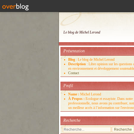
Le blog de Michel Lerond
Présentation
Blog
: Le blog de Michel Lerond
Description
: Libre opinion sur les questions d
en environnement et développement soutenabl
Contact
Profil
Name :
Michel Lerond
À Propos :
Ecologue et essayiste. Dans notre 
professionnelle, nous avons pu contribuer, no
un meilleur accès à l’information sur l'enviro
Recherche