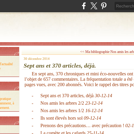
<< Ma bibliographie
Nos amis les arb
30 décembre 2014
'actualité
Sept ans et 370 articles, déjà.
e
En sept ans, 370 chroniques et mini éco-nouvelles ont é
l’objet de 657 commentaires. La fréquentation totale a été
pages vues, avec 200 abonnés.
Voici le rappel des titres p
-
Sept ans et 370 articles, déjà
30-12-14
pratique
-
Nos amis les arbres 2/2
23-12-14
tamment, à
nnement.
-
Nos amis les arbres 1/2
16-12-14
-
Ils sont élevés hors sol
09-12-14
-
Prenons des précautions… avec précaution !
02-1
-
La comète et les cafards
25-11-14