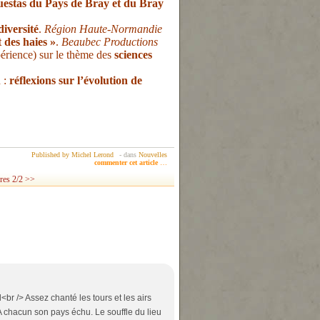
cuestas du Pays de Bray et du Bray
diversité
.
Région Haute-Normandie
t des haies »
.
Beaubec Productions
érience) sur le thème des
sciences
 :
réflexions sur l’évolution de
Published by Michel Lerond
-
dans
Nouvelles
commenter cet article
…
res 2/2 >>
l<br /> Assez chanté les tours et les airs
 A chacun son pays échu. Le souffle du lieu