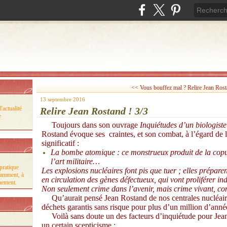
<< Vous bouffez mal ?
Relire Jean Rost
13 septembre 2016
'actualité
Relire Jean Rostand ! 3/3
e
Toujours dans son ouvrage
Inquiétudes d’un biologiste
Rostand évoque ses craintes, et son combat, à l’égard de l’
significatif :
La bombe atomique : ce monstrueux produit de la copul
l’art militaire…
pratique
Les explosions nucléaires font pis que tuer ; elles préparen
tamment, à
en circulation des gènes défectueux, qui vont proliférer in
nnement.
Non seulement crime dans l’avenir, mais crime vivant, con
Qu’aurait pensé Jean Rostand de nos centrales nucléaires
déchets garantis sans risque pour plus d’un million d’année
Voilà sans doute un des facteurs d’inquiétude pour Jean
un certain scepticisme :