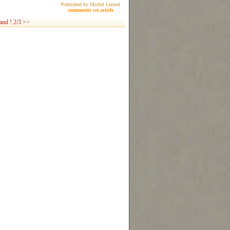
Published by Michel Lerond
commenter cet article
…
and ! 2/3 >>