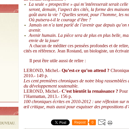
La seule « prospective » qui m’intéresserait serait celle
seront, demain, l’aspect des cités, la forme des maison
goût aura la vie ? Quelles seront, pour l’homme, les no
Où puisera-t-il le courage d’être ?
Jamais on n’a tant parlé de l’avenir que depuis qu’on 
avenir.
Avenir humain. La pièce sera de plus en plus belle, mais
envie de la jouer
A chacun de méditer ces pensées profondes et de relire,
cités en référence. Jean Rostand, un biologiste, un écriva
Il peut être utile aussi de relire :
LEROND, Michel.-
Qu’est-ce qu’on attend ?
Chroniques
2010.- 149 p.
Les cent premières chroniques de notre blog rassemblées de
du développement soutenable.
LEROND, Michel.-
C’est bientôt la renaissance ?
Pour s
l’Harmattan, 2013.- 156 p.
100 chroniques écrites en 2010-2012 : une réflexion sur
œil critique, mais aussi pour esquisser des propositions d’
Repost
0
NOUVEAU.