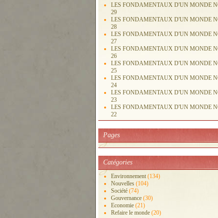
LES FONDAMENTAUX D'UN MONDE 
29
LES FONDAMENTAUX D'UN MONDE 
28
LES FONDAMENTAUX D'UN MONDE 
27
LES FONDAMENTAUX D'UN MONDE 
26
LES FONDAMENTAUX D'UN MONDE 
25
LES FONDAMENTAUX D'UN MONDE 
24
LES FONDAMENTAUX D'UN MONDE 
23
LES FONDAMENTAUX D'UN MONDE 
22
Pages
Catégories
Environnement
(134)
Nouvelles
(104)
Société
(74)
Gouvernance
(30)
Economie
(21)
Refaire le monde
(20)