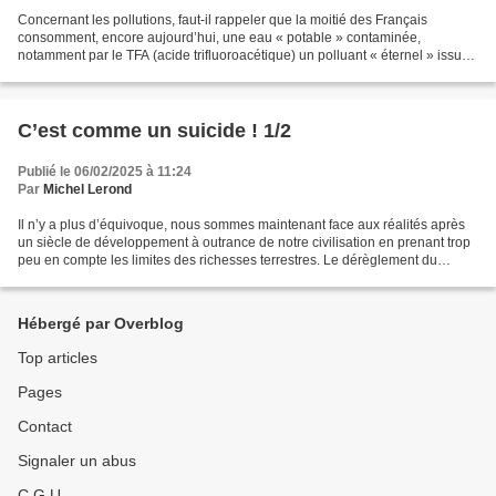
Concernant les pollutions, faut-il rappeler que la moitié des Français
consomment, encore aujourd’hui, une eau « potable » contaminée,
notamment par le TFA (acide trifluoroacétique) un polluant « éternel » issu
de la dégradation d’un pesticide. Concernant...
C’est comme un suicide ! 1/2
Publié le 06/02/2025 à 11:24
Par
Michel Lerond
Il n’y a plus d’équivoque, nous sommes maintenant face aux réalités après
un siècle de développement à outrance de notre civilisation en prenant trop
peu en compte les limites des richesses terrestres. Le dérèglement du
climat, la chute de la biodiversité...
Hébergé par Overblog
Top articles
Pages
Contact
Signaler un abus
C.G.U.