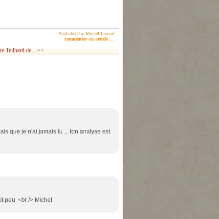
Published by Michel Lerond
commenter cet article
…
re Teilhard de... >>
is que je n'ai jamais lu ... ton analyse est
it peu. <br /> Michel