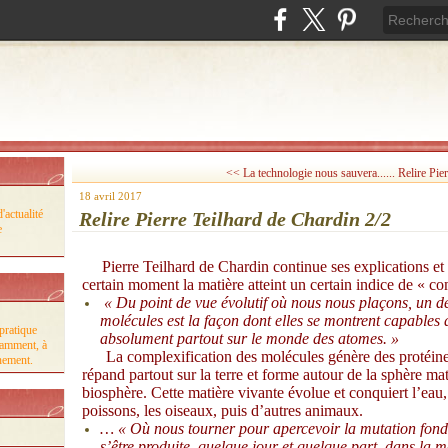
<< La technologie nous sauvera......
Relire Pier
18 avril 2017
'actualité
Relire Pierre Teilhard de Chardin 2/2
e
Pierre Teilhard de Chardin continue ses explications et 
certain moment la matière atteint un certain indice de « com
« Du point de vue évolutif où nous nous plaçons, un de
molécules est la façon dont elles se montrent capables 
pratique
absolument partout sur le monde des atomes. »
tamment, à
La complexification des molécules génère des protéines. 
nnement.
répand partout sur la terre et forme autour de la sphère mat
biosphère. Cette matière vivante évolue et conquiert l’eau, la
poissons, les oiseaux, puis d’autres animaux.
… « Où nous tourner pour apercevoir la mutation fond
s’être produite, quelque jour et quelque part, dans la