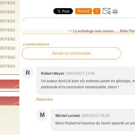
NOUVEAU.
Repost
0
NOUVEAU.
NOUVEAU.
NOUVEAU.
<< La technologie nous sauvera......
Relire Pier
NOUVEAU.
commentaires
NOUVEAU.
Ajouter un commentaire
NOUVEAU.
NOUVEAU.
R
Robert Meyer
18/04/2017 13:49
Un auteur dont j'ai bien sûr entendu parler en géologie, ma
pertinente et la conclusion remarquable, merci !
Répondre
M
Michel Lerond
19/04/2017 09:29
Merci Robert et heureux de t'avoir apporté un pet