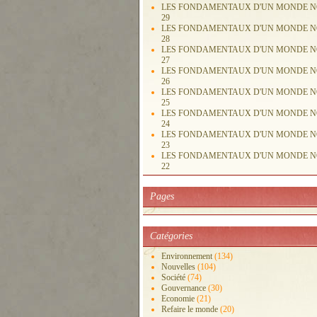
LES FONDAMENTAUX D'UN MONDE 
29
LES FONDAMENTAUX D'UN MONDE 
28
LES FONDAMENTAUX D'UN MONDE 
27
LES FONDAMENTAUX D'UN MONDE 
26
LES FONDAMENTAUX D'UN MONDE 
25
LES FONDAMENTAUX D'UN MONDE 
24
LES FONDAMENTAUX D'UN MONDE 
23
LES FONDAMENTAUX D'UN MONDE 
22
Pages
Catégories
Environnement
(134)
Nouvelles
(104)
Société
(74)
Gouvernance
(30)
Economie
(21)
Refaire le monde
(20)