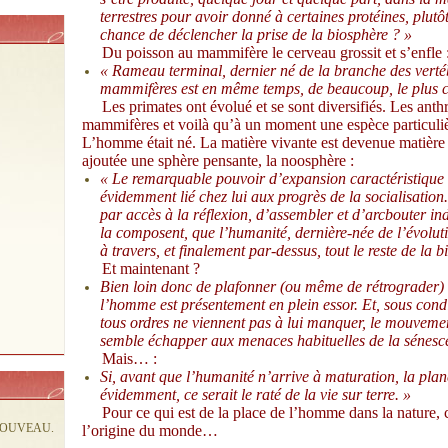
terrestres pour avoir donné à certaines protéines, plutôt
chance de déclencher la prise de la biosphère ? »
Du poisson au mammifère le cerveau grossit et s’enfle 
« Rameau terminal, dernier né de la branche des vertéb
mammifères est en même temps, de beaucoup, le plus c
Les primates ont évolué et se sont diversifiés. Les anthr
mammifères et voilà qu’à un moment une espèce particulièr
L’homme était né. La matière vivante est devenue matière 
ajoutée une sphère pensante, la noosphère :
« Le remarquable pouvoir d’expansion caractéristique
évidemment lié chez lui aux progrès de la socialisation
par accès à la réflexion, d’assembler et d’arcbouter in
la composent, que l’humanité, dernière-née de l’évoluti
à travers, et finalement par-dessus, tout le reste de la b
Et maintenant ?
Bien loin donc de plafonner (ou même de rétrograder) 
l’homme est présentement en plein essor. Et, sous condi
tous ordres ne viennent pas à lui manquer, le mouveme
semble échapper aux menaces habituelles de la sén
Mais… :
Si, avant que l’humanité n’arrive à maturation, la pla
évidemment, ce serait le raté de la vie sur terre. »
Pour ce qui est de la place de l’homme dans la nature, c’
NOUVEAU.
l’origine du monde…