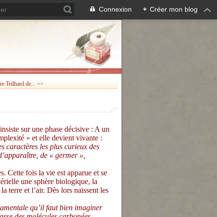
Connexion
+
Créer mon blog
re Teilhard de... >>
insiste sur une phase décisive : A un
plexité » et elle devient vivante :
s caractères les plus curieux des
d’apparaître, de « germer »,
Cette fois la vie est apparue et se
érielle une sphère biologique, la
 terre et l’air. Dès lors naissent les
amentale qu’il faut bien imaginer
 masse des molécules carbonées