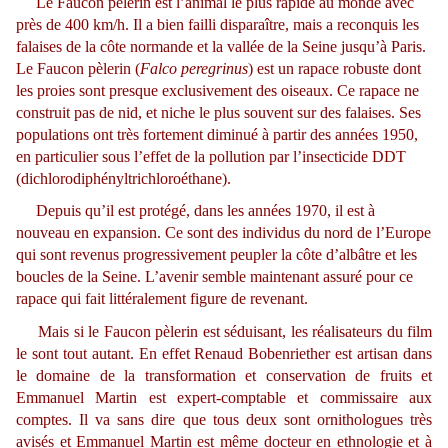
Le Faucon pèlerin est l’animal le plus rapide au monde avec
près de 400 km/h. Il a bien failli disparaître, mais a reconquis les
falaises de la côte normande et la vallée de la Seine jusqu’à Paris.
Le Faucon pèlerin (
Falco peregrinus
) est un rapace robuste dont
les proies sont presque exclusivement des oiseaux. Ce rapace ne
construit pas de nid, et niche le plus souvent sur des falaises. Ses
populations ont très fortement diminué à partir des années 1950,
en particulier sous l’effet de la pollution par l’insecticide DDT
(dichlorodiphényltrichloroéthane).
Depuis qu’il est protégé, dans les années 1970, il est à
nouveau en expansion. Ce sont des individus du nord de l’Europe
qui sont revenus progressivement peupler la côte d’albâtre et les
boucles de la Seine. L’avenir semble maintenant assuré pour ce
rapace qui fait littéralement figure de revenant.
Mais si le Faucon pèlerin est séduisant, les réalisateurs du film
le sont tout autant. En effet Renaud Bobenriether est artisan dans
le domaine de la transformation et conservation de fruits et
Emmanuel Martin est expert-comptable et commissaire aux
comptes. Il va sans dire que tous deux sont ornithologues très
avisés et Emmanuel Martin est même docteur en ethnologie et à