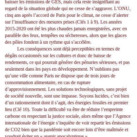
baisser les émissions de GES, mais cela reste insignifiant au
regard de la situation globale qui ne cesse de s’aggraver. L’ONU,
cinq ans après l’accord de Paris pour le climat, ne cesse d’alerter
sur l’insuffisance des mesures prises (Clés 1 à 9). Les années
2015-2020 ont été les plus chaudes jamais enregistrées, avec en
parallèle des feux, tempêtes ou sécheresses, alors que les glaces
des pôles fondent à un rythme qui s’accélère.
Les conséquences sont déjà perceptibles en termes de
dégâts occasionnés sur les cultures et donc de baisse de
rendements, ce qui pourrait générer des pénuries sérieuses, et pas
seulement dans les pays en développement. N’oublions pas
qu’une ville comme Paris ne dispose que de trois jours de
consommation alimentaire, en cas de rupture
d’approvisionnement. Les solutions technologiques, sans projet
de société nouvelle, sont une impasse. Soyons lucides, c’est bien
d’un rationnement dont il s’agit, des énergies fossiles en premier
lieu (Clé 10). Toute la difficulté va être de réduire l’empreinte
carbone en respectant la justice sociale, alors même que l’Agence
internationale de l’énergie s’inquiète de voir repartir les émissions
de CO2 bien que la pandémie soit encore loin d’être maîtrisée et
voudrait éviter un « avenir apocalyptique ».