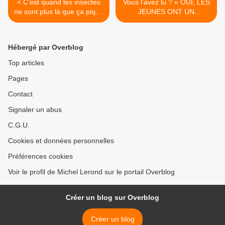
< C’est quand les insectes
Vous l’avez lu ? « OUI, LES
ne sont plus là que ça pique
JEUNES ONT UN
le plus !
AVENIR ! » >
Hébergé par Overblog
Top articles
Pages
Contact
Signaler un abus
C.G.U.
Cookies et données personnelles
Préférences cookies
Voir le profil de Michel Lerond sur le portail Overblog
Créer un blog sur Overblog
Créer un blog