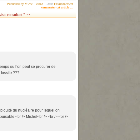
Published by Michel Lerond
-
dans
Environnement
commenter cet article
…
iste consultant ? >>
 temps où l’on peut se procurer de
 fossile ???
ambiguité du nucléaire pour lequel on
uisable.<br /> Michel<br /> <br /> <br />