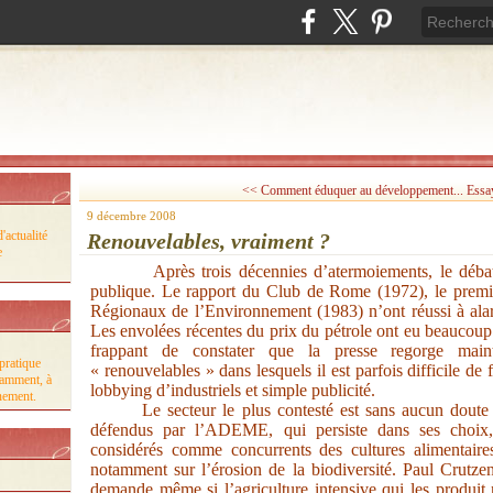
<< Comment éduquer au développement...
Essay
9 décembre 2008
'actualité
Renouvelables, vraiment ?
e
Après trois décennies d’atermoiements, le débat
publique. Le rapport du Club de Rome (1972), le premie
Régionaux de l’Environnement (1983) n’ont réussi à ala
Les envolées récentes du prix du pétrole ont eu beaucoup
frappant de constater que la presse regorge mainte
pratique
« renouvelables » dans lesquels il est parfois difficile de f
tamment, à
lobbying d’industriels et simple publicité.
nnement.
Le secteur le plus contesté est sans aucun doute
défendus par l’ADEME, qui persiste dans ses choix,
considérés comme concurrents des cultures alimentaires
notamment sur l’érosion de la biodiversité. Paul Crutz
demande même si l’agriculture intensive qui les produit 