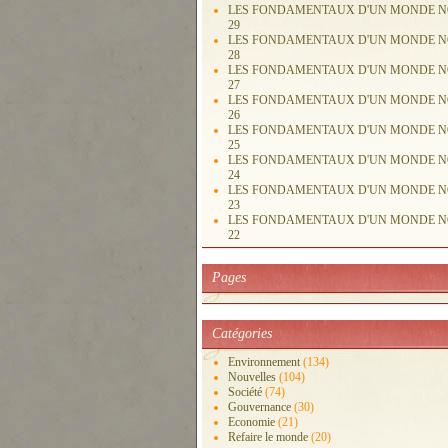
LES FONDAMENTAUX D'UN MONDE 
29
LES FONDAMENTAUX D'UN MONDE 
28
LES FONDAMENTAUX D'UN MONDE 
27
LES FONDAMENTAUX D'UN MONDE 
26
LES FONDAMENTAUX D'UN MONDE 
25
LES FONDAMENTAUX D'UN MONDE 
24
LES FONDAMENTAUX D'UN MONDE 
23
LES FONDAMENTAUX D'UN MONDE 
22
Pages
Catégories
Environnement
(134)
Nouvelles
(104)
Société
(74)
Gouvernance
(30)
Economie
(21)
Refaire le monde
(20)