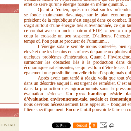
effet de serre qu’une énergie fossile en même quantité…
Quant à l’éolien, après un débat sur les prétendue
se fonde maintenant davantage sur le plan économiq
président de la république s’est engagé dans ce combat. Il n’
s’agit surtout d’une énergie très subventionnée, ce qui f
ce combat avec un ancien patron d’EDF, « père » du pr
coup la croisade un peu suspecte. D’ailleurs, l’énergie
temps où l’on peut se procurer de l’uranium…
L’énergie solaire semble moins contestée, bien q
élevé et que les besoins en surfaces de panneaux photovol
quelques problèmes d’intégration.
Quant à l’hydrogène,
surmonter les obstacles liés à la production dans d
économiques satisfaisantes, ce qui est loin d’être le cas. 
également une possibilité nouvelle riche d’espoir, mais qu
Après avoir tant tardé à réagir, voilà que tout s
dans un désordre auquel il est urgent de remédier. C’est a
dans la production des agrocarburants sous la pression
évaluation sérieuse.
Un gros handicap réside dans
d’évaluation environnemen-tale, sociale et économiqu
nous devrons nécessairement faire appel au « bouquet éne
filière spécifiquement. Encore faut-il pouvoir le faire en 
NOUVEAU.
Repost
0