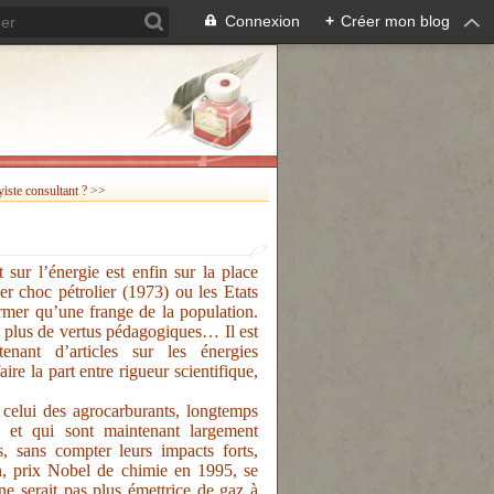
Connexion
+
Créer mon blog
iste consultant ? >>
 sur l’énergie est enfin sur la place
r choc pétrolier (1973) ou les Etats
rmer qu’une frange de la population.
 plus de vertus pédagogiques… Il est
nant d’articles sur les énergies
aire la part entre rigueur scientifique,
 celui des agrocarburants, longtemps
 et qui sont maintenant largement
, sans compter leurs impacts forts,
en, prix Nobel de chimie en 1995, se
ne serait pas plus émettrice de gaz à