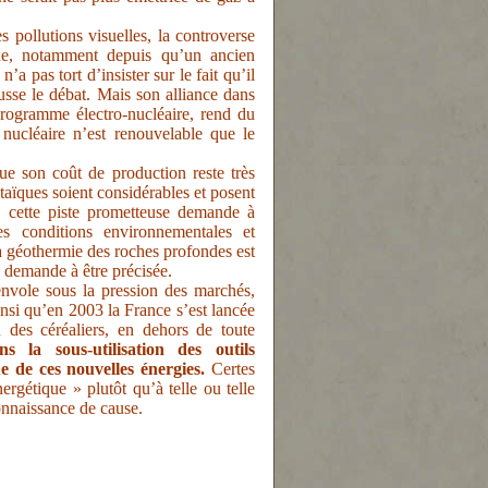
s pollutions visuelles, la controverse
ue, notamment depuis qu’un ancien
a pas tort d’insister sur le fait qu’il
ausse le débat. Mais son alliance dans
ogramme électro-nucléaire, rend du
 nucléaire n’est renouvelable que le
ue son coût de production reste très
taïques soient considérables et posent
 cette piste prometteuse demande à
es conditions environnementales et
La géothermie des roches profondes est
i demande à être précisée.
’envole sous la pression des marchés,
insi qu’en 2003 la France s’est lancée
 des céréaliers, en dehors de toute
 la sous-utilisation des outils
e de ces nouvelles énergies.
Certes
rgétique » plutôt qu’à telle ou telle
connaissance de cause.