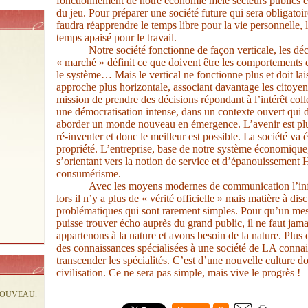
fonctionnement de notre économie mêle secteurs publics et 
du jeu.
Pour préparer une société future qui sera obligatoi
faudra réapprendre le temps libre pour la vie personnelle, l
temps apaisé pour le travail.
Notre société fonctionne de façon verticale, les dé
« marché » définit ce que doivent être les comportements
le système… Mais le vertical ne fonctionne plus et doit la
approche plus horizontale, associant davantage les citoyen
mission de prendre des décisions répondant à l’intérêt coll
une démocratisation intense, dans un contexte ouvert qui d
aborder un monde nouveau en émergence. L’avenir est plus 
ré-inventer et donc le meilleur est possible.
La société va é
propriété.
L’entreprise, base de notre système économique
s’orientant vers la notion de service et d’épanouissement 
consumérisme.
Avec les moyens modernes de communication l’info
lors il n’y a plus de « vérité officielle » mais matière à di
problématiques qui sont rarement simples. Pour qu’un mes
puisse trouver écho auprès du grand public, il ne faut ja
appartenons à la nature et avons besoin de la nature. Plus 
des connaissances spécialisées à une société de LA connai
transcender les spécialités. C’est d’une nouvelle culture do
civilisation. Ce ne sera pas simple, mais vive le progrès !
NOUVEAU.