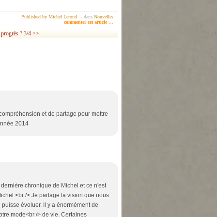
Published by Michel Lerond
-
dans
Nouvelles
commenter cet article
…
e progrès ? 3/4 >>
compréhension et de partage pour mettre
 année 2014
 dernière chronique de Michel et ce n'est
 Michel.<br /> Je partage la vision que nous
de puisse évoluer. Il y a énormément de
notre mode<br /> de vie. Certaines