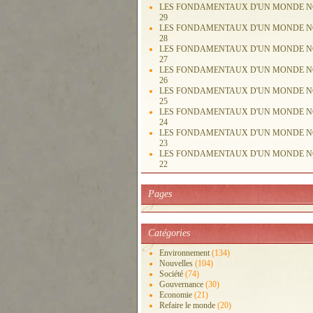
LES FONDAMENTAUX D'UN MONDE 
29
LES FONDAMENTAUX D'UN MONDE 
28
LES FONDAMENTAUX D'UN MONDE 
27
LES FONDAMENTAUX D'UN MONDE 
26
LES FONDAMENTAUX D'UN MONDE 
25
LES FONDAMENTAUX D'UN MONDE 
24
LES FONDAMENTAUX D'UN MONDE 
23
LES FONDAMENTAUX D'UN MONDE 
22
Pages
Catégories
Environnement
(134)
Nouvelles
(104)
Société
(74)
Gouvernance
(30)
Economie
(21)
Refaire le monde
(20)