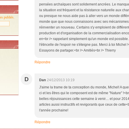
pensées archaïques sont solidement ancrées. Le manque
la situation est fréquent et la résistance naturelle aux 
ou presque ne nous aide pas à aller vers un monde différe
es publiés.
monde que que nous connaissons avec ses mécanismes es
réinventer un nouveau. Certains s'y emploient de différen
production et d'organisation de la commercialisation enco
en<br /> rappelant simplement qu'un monde est possible. 
l'étincelle de l'espoir ne s'éteigne pas. Merci à toi Michel
Essayons de partager.<br /> Amitiés<br /> Thierry
Répondre
D
Dan
24/12/2013 10:19
J'aime la trame de ta conception du monde, Michel! A quel
ci et les êtres qui le composent est de même "Nature" !<br 
belles réjouissances cette semaine à venir.... et pour 2014,
articles aussi instructifs et revigorants que ceux de cette
l'année prochaine!
Répondre