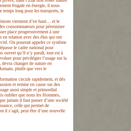
privés, mais l’Etat doit rester maître
rement frugale en énergie, il nous
e temps long pour les transports, le
cisions viennent d’en haut… et le
 des consommateurs pour pérenniser
isser place progressivement à une
s en relation avec des élus qui ont
ectif. On pourrait appeler ce système
épasse le cadre national pour
ouvert qu’il n’y paraît, tout est à
voluer pour privilégier l’usage sur la
, devra changer de nature en
Humain, plutôt que vers le
rmation circule rapidement, et dès
scussion et remise en cause sur des
sage aussi simple et primordial
mais oublier que nous les Hommes,
que jamais il faut passer d’une société
ssance, celle qui permet de
nt il s’agit, peut être d’une nouvelle