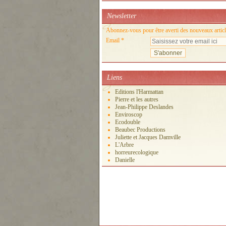
Newsletter
Abonnez-vous pour être averti des nouveaux articl
Email
Liens
Editions l'Harmattan
Pierre et les autres
Jean-Philippe Deslandes
Enviroscop
Ecodouble
Beaubec Productions
Juliette et Jacques Damville
L'Arbre
horreurecologique
Danielle