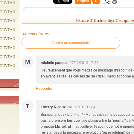
Repost
0
NOUVEAU.
NOUVEAU.
<< Six ans et 318 articles, déjà.
C’est quoi l
NOUVEAU.
NOUVEAU.
commentaires
NOUVEAU.
Ajouter un commentaire
NOUVEAU.
NOUVEAU.
M
michèle pasquis
27/12/2013 17:22
NOUVEAU.
Heureusement que vous mettez ce message d'espoir, de 
en avant les réelles causes de "la crise". merci et bonne
Répondre
T
Thierry Rigaux
24/12/2013 11:04
Bonjour à tous,<br /> <br /> Moi aussi, j'aime beaucoup la
pas la première fois que j'aie plaisir à lire la "journal" de
propose Michel. Et il faut cultiver l'espoir que notre mon
résistances à la nécessaire évolution (ou révolution) de 