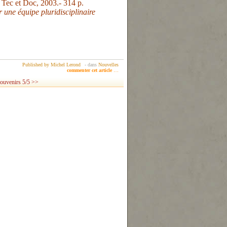
s Tec et Doc, 2003.- 314 p.
 une équipe pluridisciplinaire
Published by Michel Lerond
-
dans
Nouvelles
commenter cet article
…
ouvenirs 5/5 >>