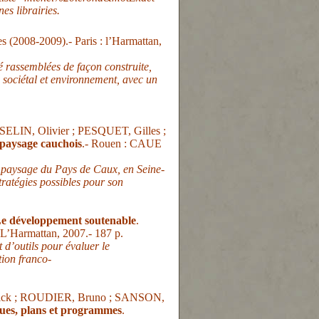
es librairies.
s (2008-2009).- Paris : l’Harmattan,
é rassemblées de façon construite,
 sociétal et environnement, avec un
LIN, Olivier ; PESQUET, Gilles ;
 paysage cauchois
.- Rouen : CAUE
 paysage du Pays de Caux, en Seine-
tratégies possibles pour son
e développement soutenable
.
 L’Harmattan, 2007.- 187 p.
 d’outils pour évaluer le
tion franco-
ick ; ROUDIER, Bruno ; SANSON,
ques, plans et programmes
.