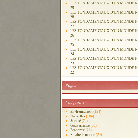
LES FONDAMENTAUX D'UN MONDE 
29
LES FONDAMENTAUX D'UN MONDE 
28
LES FONDAMENTAUX D'UN MONDE 
27
LES FONDAMENTAUX D'UN MONDE 
26
LES FONDAMENTAUX D'UN MONDE 
25
LES FONDAMENTAUX D'UN MONDE 
24
LES FONDAMENTAUX D'UN MONDE 
23
LES FONDAMENTAUX D'UN MONDE 
22
Pages
Catégories
Environnement
(134)
Nouvelles
(104)
Société
(74)
Gouvernance
(30)
Economie
(21)
Refaire le monde
(20)