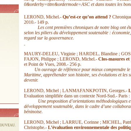
0&orderby=titre&ordermode=ASC
et dans toutes les bonn
LEROND, Michel.-
Qu’est-ce qu’on attend ?
Chronique
2010.- 149 p.
Les cent premières chroniques de notre blog ont ét
selon les piliers du développement soutenable : économie,
regard sur la gouvernance.
MAURY-DELEU, Virginie ; HARDEL, Blandine ; GOSSE
FAJON, Philippe ; LEROND, Michel.-
Clos-masures et
et Point de Vues, 2008.- 256 p.
Un ouvrage de référence pour mieux comprendre le
Maritime, appréhender son histoire, ses évolutions et les s
devenir.
LEROND, Michel ; LANMAFANKPOTIN, Georges.-
L
Evaluation simplifiée dans un contexte Nord-Sud.- Paris :
Une proposition d’orientations méthodologiques et
développement soutenable, dans le cadre d’une collabora
béninoise.
LEROND, Michel ; LARRUE, Corinne ; MICHEL, Patr
NOUVEAU.
Christophe.-
L’évaluation environnementale des politi