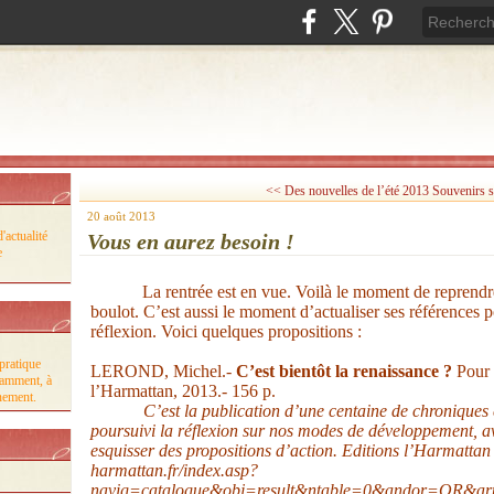
<< Des nouvelles de l’été 2013
Souvenirs s
20 août 2013
'actualité
Vous en aurez besoin !
e
La rentrée est en vue. Voilà le moment de reprendr
boulot. C’est aussi le moment d’actualiser ses références p
réflexion. Voici quelques propositions :
pratique
LEROND, Michel.-
C’est bientôt la renaissance ?
Pour s
tamment, à
l’Harmattan, 2013.- 156 p.
nnement.
C’est la publication d’une centaine de chroniques
poursuivi la réflexion sur nos modes de développement, av
esquisser des propositions d’action.
Editions l’Harmatta
harmattan.fr/index.asp?
navig=catalogue&obj=result&ntable=0&andor=OR&art