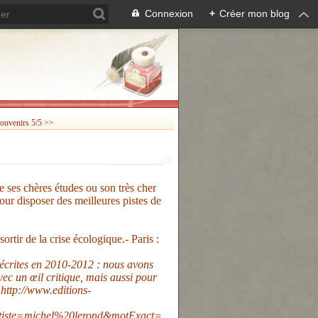
Connexion
+
Créer mon blog
ouvenirs 5/5 >>
e ses chères études ou son très cher
our disposer des meilleures pistes de
ortir de la crise écologique.- Paris :
 écrites en 2010-2012 : nous avons
ec un œil critique, mais aussi pour
n
http://www.editions-
iste=michel%20lerond&motExact=