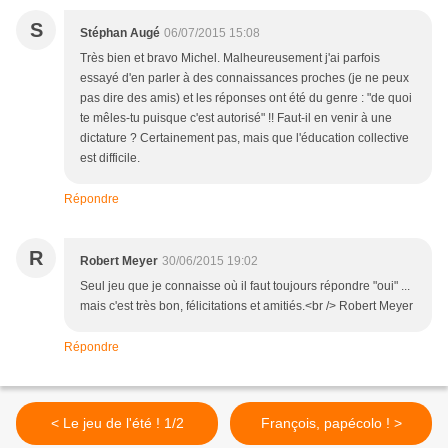
S
Stéphan Augé
06/07/2015 15:08
Très bien et bravo Michel. Malheureusement j'ai parfois
essayé d'en parler à des connaissances proches (je ne peux
pas dire des amis) et les réponses ont été du genre : "de quoi
te mêles-tu puisque c'est autorisé" !! Faut-il en venir à une
dictature ? Certainement pas, mais que l'éducation collective
est difficile.
Répondre
R
Robert Meyer
30/06/2015 19:02
Seul jeu que je connaisse où il faut toujours répondre "oui" ...
mais c'est très bon, félicitations et amitiés.<br /> Robert Meyer
Répondre
< Le jeu de l'été ! 1/2
François, papécolo ! >