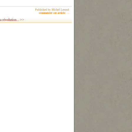
Published by Michel Lerond
commenter cet article
…
la révolution... >>