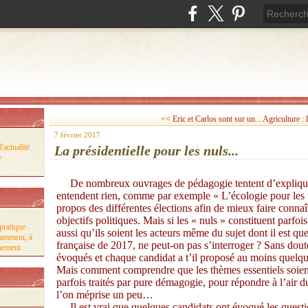
<< Eric et Carlos sont sur un...
Agriculture : 
7 février 2017
'actualité
La présidentielle pour les nuls...
e
De nombreux ouvrages de pédagogie tentent d’explique
entendent rien, comme par exemple « L’écologie pour les nu
propos des différentes élections afin de mieux faire connaîtr
objectifs politiques. Mais si les « nuls » constituent parfois
pratique
aussi qu’ils soient les acteurs même du sujet dont il est que
tamment, à
française de 2017, ne peut-on pas s’interroger ? Sans dout
nnement.
évoqués et chaque candidat a t’il proposé au moins quelque
Mais comment comprendre que les thèmes essentiels soient
parfois traités par pure démagogie, pour répondre à l’air d
l’on méprise un peu…
Il est vrai que quelques candidats ont évoqué les questi