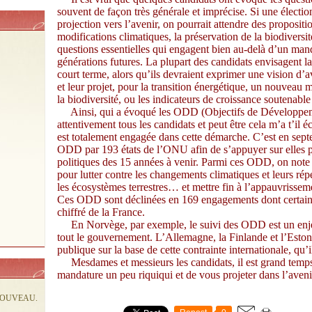
souvent de façon très générale et imprécise. Si une élection
projection vers l’avenir, on pourrait attendre des propositi
modifications climatiques, la préservation de la biodiversi
questions essentielles qui engagent bien au-delà d’un mand
générations futures. La plupart des candidats envisagent la
court terme, alors qu’ils devraient exprimer une vision d’av
et leur projet, pour la transition énergétique, un nouvea
la biodiversité, ou les indicateurs de croissance soutenable
Ainsi, qui a évoqué les ODD (Objectifs de Développeme
attentivement tous les candidats et peut être cela m’a t’i
est totalement engagée dans cette démarche. C’est en sep
ODD par 193 états de l’ONU afin de s’appuyer sur elles 
politiques des 15 années à venir. Parmi ces ODD, on note
pour lutter contre les changements climatiques et leurs rép
les écosystèmes terrestres… et mettre fin à l’appauvrissemen
Ces ODD sont déclinées en 169 engagements dont certains
chiffré de la France.
En Norvège, par exemple, le suivi des ODD est un enjeu
tout le gouvernement. L’Allemagne, la Finlande et l’Estoni
publique sur la base de cette contrainte internationale, qu’i
Mesdames et messieurs les candidats, il est grand temps d
mandature un peu riquiqui et de vous projeter dans l’aveni
NOUVEAU.