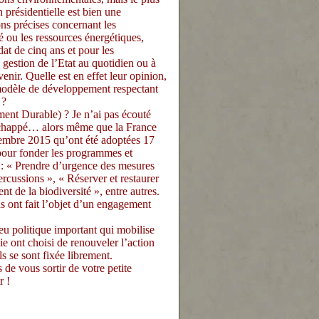
 présidentielle est bien une
ons précises concernant les
té ou les ressources énergétiques,
at de cinq ans et pour les
 gestion de l’Etat au quotidien ou à
enir. Quelle est en effet leur opinion,
u modèle de développement respectant
 ?
nt Durable) ? Je n’ai pas écouté
l échappé… alors même que la France
tembre 2015 qu’ont été adoptées 17
pour fonder les programmes et
 : « Prendre d’urgence des mesures
ercussions », « Réserver et restaurer
t de la biodiversité », entre autres.
 ont fait l’objet d’un engagement
 politique important qui mobilise
e ont choisi de renouveler l’action
ls se sont fixée librement.
e vous sortir de votre petite
r !