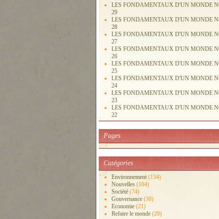
LES FONDAMENTAUX D'UN MONDE 
29
LES FONDAMENTAUX D'UN MONDE 
28
LES FONDAMENTAUX D'UN MONDE 
27
LES FONDAMENTAUX D'UN MONDE 
26
LES FONDAMENTAUX D'UN MONDE 
25
LES FONDAMENTAUX D'UN MONDE 
24
LES FONDAMENTAUX D'UN MONDE 
23
LES FONDAMENTAUX D'UN MONDE 
22
Pages
Catégories
Environnement
(134)
Nouvelles
(104)
Société
(74)
Gouvernance
(30)
Economie
(21)
Refaire le monde
(20)