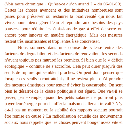
.
(Voir notre chronique « Qu’est-ce qu’on attend ? » du 06-01-09)
Certes les choses avancent et des initiatives nombreuses sont
prises pour préserver ou restaurer la biodiversité qui nous fait
vivre, pour mieux gérer l’eau et répondre aux besoins des pays
pauvres, pour réduire les émissions de gaz à effet de serre ou
encore pour innover en matière énergétique. Mais ces mesures
restent très insuffisantes et trop lentes à se concrétiser.
Nous sommes dans une course de vitesse entre des
facteurs de dégradation et des facteurs de rénovation, les seconds
n’ayant toujours pas rattrapé les premiers. Si bien que le « déficit
écologique » continue de s’accroître. Cela peut durer jusqu’à des
seuils de rupture qui semblent proches. On peut donc penser que
lorsque ces seuils seront atteints, il ne restera plus qu’à prendre
des mesures drastiques pour tenter d’éviter la catastrophe. On sent
bien le désarroi de la classe politique à cet égard. Que va-t-il se
passer, par exemple, quand les petits salaires ne pourront plus
payer leur énergie pour chauffer la maison et aller au travail ? N’y
a-t-il pas un moment ou la stabilité des rapports sociaux pourrait
être remise en cause ? La radicalisation actuelle des mouvements
sociaux nous rappelle que les choses peuvent bouger assez vite et