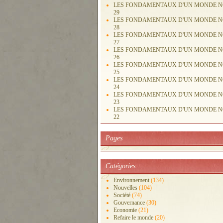
LES FONDAMENTAUX D'UN MONDE 
29
LES FONDAMENTAUX D'UN MONDE 
28
LES FONDAMENTAUX D'UN MONDE 
27
LES FONDAMENTAUX D'UN MONDE 
26
LES FONDAMENTAUX D'UN MONDE 
25
LES FONDAMENTAUX D'UN MONDE 
24
LES FONDAMENTAUX D'UN MONDE 
23
LES FONDAMENTAUX D'UN MONDE 
22
Pages
Catégories
Environnement
(134)
Nouvelles
(104)
Société
(74)
Gouvernance
(30)
Economie
(21)
Refaire le monde
(20)