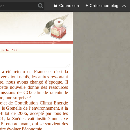
Connexion
+
Créer mon blog
 pschitt ? >>
a été retenu en France et c’est la
rts tout neufs, les autres ressortant
core, nous avons changé d’époque. Il
 cette nouvelle donne des ressources
 émissions de CO2 afin de ralentir le
ne, une surprise ?
ojet de Contribution Climat Energie
s le Grenelle de l’environnement, à la
Hulot de 2006, accepté par tous les
91, la Suède avait institué une taxe
 Et encore avant, qui se souvient des
aire évoluer l’économie.