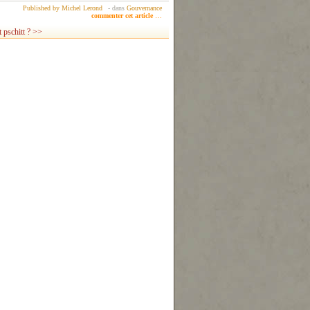
Published by Michel Lerond
-
dans
Gouvernance
commenter cet article
…
 pschitt ? >>