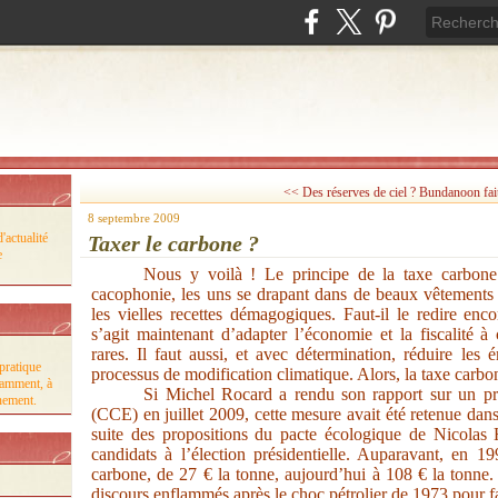
<< Des réserves de ciel ?
Bundanoon fait
8 septembre 2009
'actualité
Taxer le carbone ?
e
Nous y voilà ! Le principe de la taxe carbone 
cacophonie, les uns se drapant dans de beaux vêtements ve
les vielles recettes démagogiques. Faut-il le redire en
s’agit maintenant d’adapter l’économie et la fiscalité à
rares. Il faut aussi, et avec détermination, réduire les
pratique
processus de modification climatique. Alors, la taxe carbo
tamment, à
Si Michel Rocard a rendu son rapport sur un pr
nnement.
(CCE) en juillet 2009, cette mesure avait été retenue dan
suite des propositions du pacte écologique de Nicolas 
candidats à l’élection présidentielle. Auparavant, en 19
carbone, de 27 € la tonne, aujourd’hui à 108 € la tonne.
discours enflammés après le choc pétrolier de 1973 pour f