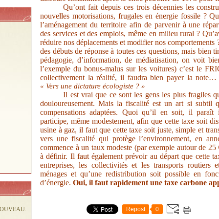
Qu’ont fait depuis ces trois décennies les constr
nouvelles motorisations, frugales en énergie fossile ? Qu
l’aménagement du territoire afin de parvenir à une réparti
des services et des emplois, même en milieu rural ? Qu’a
réduire nos déplacements et modifier nos comportements ?
des débuts de réponse à toutes ces questions, mais bien 
pédagogie, d’information, de médiatisation, on voit bi
l’exemple du bonus-malus sur les voitures) c’est le FR
collectivement la réalité, il faudra bien payer la note…
« Vers une dictature écologiste ? »
Il est vrai que ce sont les gens les plus fragiles q
douloureusement. Mais la fiscalité est un art si subtil
compensations adaptées. Quoi qu’il en soit, il paraît
participe, même modestement, afin que cette taxe soit dis
usine à gaz, il faut que cette taxe soit juste, simple et tra
vers une fiscalité qui protège l’environnement, en ann
commence à un taux modeste (par exemple autour de 25 €
à définir. Il faut également prévoir au départ que cette t
entreprises, les collectivités et les transports routiers
ménages et qu’une redistribution soit possible en fonc
d’énergie.
Oui, il faut rapidement une taxe carbone appl
NOUVEAU.
Repost
0