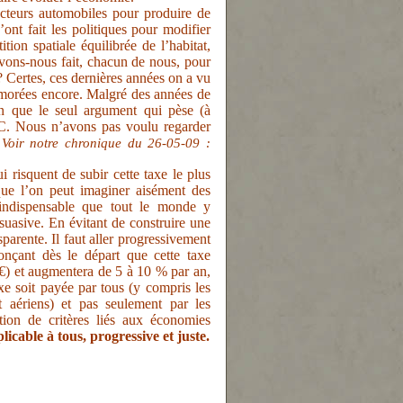
ucteurs automobiles pour produire de
’ont fait les politiques pour modifier
tion spatiale équilibrée de l’habitat,
vons-nous fait, chacun de nous, pour
 Certes, ces dernières années on a vu
timorées encore. Malgré des années de
en que le seul argument qui pèse (à
IC. Nous n’avons pas voulu regarder
Voir notre chronique du 26-05-09 :
ui risquent de subir cette taxe le plus
 que l’on peut imaginer aisément des
 indispensable que tout le monde y
suasive. En évitant de construire une
nsparente. Il faut aller progressivement
onçant dès le départ que cette taxe
) et augmentera de 5 à 10 % par an,
axe soit payée par tous (y compris les
 et aériens) et pas seulement par les
tion de critères liés aux économies
icable à tous, progressive et juste.