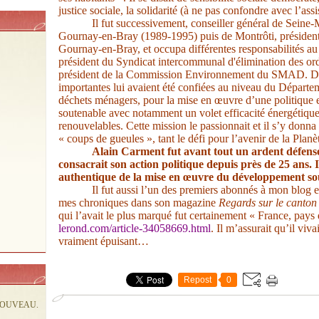
justice sociale, la solidarité (à ne pas confondre avec l’assist
Il fut successivement, conseiller général de Seine
Gournay-en-Bray (1989-1995) puis de Montrôti, préside
Gournay-en-Bray, et occupa différentes responsabilités a
président du Syndicat intercommunal d'élimination des o
président de
la Commission Environnement du SMAD.
D
importantes lui avaient été confiées au niveau du Départ
déchets ménagers, pour la mise en œuvre d’une politique
soutenable avec notamment un volet efficacité énergétique
renouvelables.
Cette mission le passionnait et il s’y donna
« coups de gueules », tant le défi pour l’avenir de la Planèt
Alain Carment fut avant tout un ardent défense
consacrait son action politique depuis près de 25 ans. Il
authentique de la mise en œuvre du développement so
Il fut aussi l’un des premiers abonnés à mon blog et
mes chroniques dans son magazine
Regards sur le canto
qui l’avait le plus marqué fut certainement « France, pays 
lerond.com/article-34058669.html
. Il m’assurait qu’il viva
vraiment épuisant…
Repost
0
NOUVEAU.