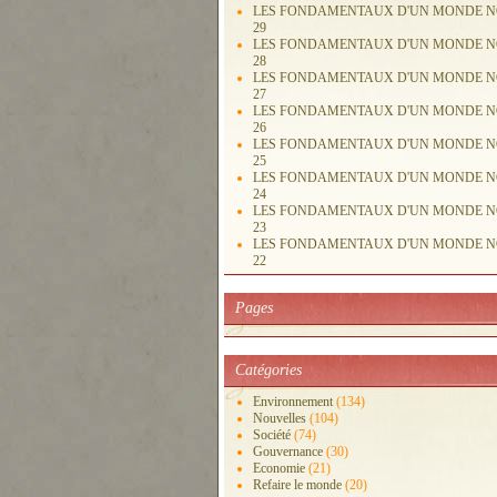
LES FONDAMENTAUX D'UN MONDE 
29
LES FONDAMENTAUX D'UN MONDE 
28
LES FONDAMENTAUX D'UN MONDE 
27
LES FONDAMENTAUX D'UN MONDE 
26
LES FONDAMENTAUX D'UN MONDE 
25
LES FONDAMENTAUX D'UN MONDE 
24
LES FONDAMENTAUX D'UN MONDE 
23
LES FONDAMENTAUX D'UN MONDE 
22
Pages
Catégories
Environnement
(134)
Nouvelles
(104)
Société
(74)
Gouvernance
(30)
Economie
(21)
Refaire le monde
(20)