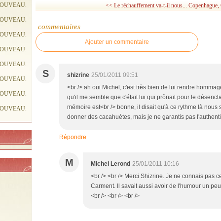
NOUVEAU.
<< Le réchauffement va-t-il nous...
Copenhague, C
NOUVEAU.
commentaires
NOUVEAU.
Ajouter un commentaire
NOUVEAU.
NOUVEAU.
S
shizrine
25/01/2011 09:51
NOUVEAU.
<br /> ah oui Michel, c'est très bien de lui rendre hommag
NOUVEAU.
qu'il me semble que c'était lui qui prônait pour le désen
mémoire est<br /> bonne, il disait qu'à ce rythme là nous s
NOUVEAU.
donner des cacahuètes, mais je ne garantis pas l'authentici
Répondre
M
Michel Lerond
25/01/2011 10:16
<br /> <br /> Merci Shizrine. Je ne connais pas ce
Carment. Il savait aussi avoir de l'humour un peu
<br /> <br /> <br />