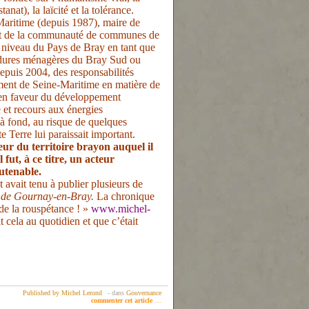
anat), la laïcité et la tolérance.
-Maritime (depuis 1987), maire de
nt de la communauté de communes de
u niveau du Pays de Bray en tant que
rdures ménagères du Bray Sud ou
epuis 2004, des responsabilités
ement de Seine-Maritime en matière de
 en faveur du développement
 et recours aux énergies
 à fond, au risque de quelques
e Terre lui paraissait important.
ur du territoire brayon auquel il
 fut, à ce titre, un acteur
utenable.
 avait tenu à publier plusieurs de
n de Gournay-en-Bray.
La chronique
de la rouspétance ! »
www.michel-
it cela au quotidien et que c’était
Published by Michel Lerond
-
dans
Gouvernance
commenter cet article
…