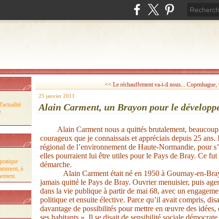
<< Le réchauffement va-t-il nous...
Copenhague, C
25 janvier 2011
'actualité
Alain Carment, un Brayon pour le développ
e
Alain Carment nous a quittés brutalement, beaucoup 
courageux que je connaissais et appréciais depuis 25 ans. I
régional de l’environnement de Haute-Normandie, pour s’i
elles pourraient lui être utiles pour le Pays de Bray. Ce fut 
pratique
démarche.
tamment, à
Alain Carment était né en 1950 à Gournay-en-Bray,
nnement.
jamais quitté le Pays de Bray. Ouvrier menuisier, puis agen
dans la vie publique à partir de mai 68, avec un engagemen
politique et ensuite élective.
Parce qu’il avait compris, disa
davantage de possibilités pour mettre en œuvre des idées, d
ses habitants ». Il se disait de sensibilité sociale démocrat