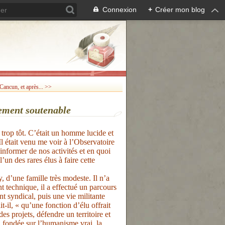
Connexion
+
Créer mon blog
ancun, et après... >>
ement soutenable
trop tôt. C’était un homme lucide et
l était venu me voir à l’Observatoire
nformer de nos activités et en quoi
l’un des rares élus à faire cette
 d’une famille très modeste. Il n’a
t technique, il a effectué un parcours
t syndical, puis une vie militante
it-il, « qu’une fonction d’élu offrait
es projets, défendre un territoire et
e, fondée sur l’humanisme vrai, la