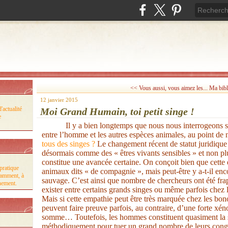
<< Vous aussi, vous aimez les...
Ma bibl
12 janvier 2015
'actualité
Moi Grand Humain, toi petit singe !
e
Il y a bien longtemps que nous nous interrogeons sur
entre l’homme et les autres espèces animales, au point de
tous des singes ?
Le changement récent de statut juridique
désormais comme des « êtres vivants sensibles » et non 
constitue une avancée certaine. On conçoit bien que cette
pratique
animaux dits « de compagnie », mais peut-être y a-t-il enc
tamment, à
sauvage. C’est ainsi que nombre de chercheurs ont été fra
nnement.
exister entre certains grands singes ou même parfois chez l
Mais si cette empathie peut être très marquée chez les bo
peuvent faire preuve parfois, au contraire, d’une forte x
somme… Toutefois, les hommes constituent quasiment la s
méthodiquement pour tuer un grand nombre de leurs congén