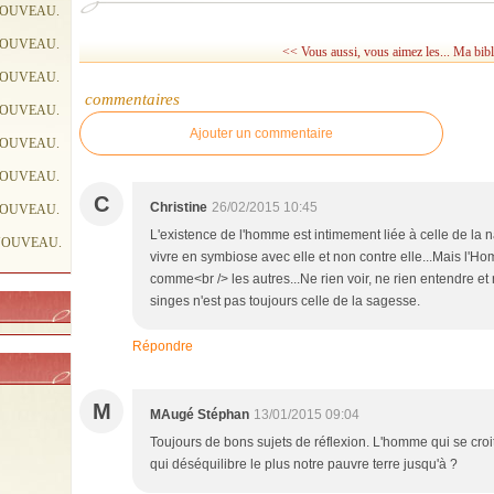
NOUVEAU.
NOUVEAU.
<< Vous aussi, vous aimez les...
Ma bibl
NOUVEAU.
commentaires
NOUVEAU.
Ajouter un commentaire
NOUVEAU.
NOUVEAU.
C
Christine
26/02/2015 10:45
NOUVEAU.
L'existence de l'homme est intimement liée à celle de la
NOUVEAU.
vivre en symbiose avec elle et non contre elle...Mais l'Ho
comme<br /> les autres...Ne rien voir, ne rien entendre et n
singes n'est pas toujours celle de la sagesse.
Répondre
M
MAugé Stéphan
13/01/2015 09:04
Toujours de bons sujets de réflexion. L'homme qui se cro
qui déséquilibre le plus notre pauvre terre jusqu'à ?