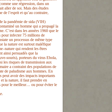
 comme une régression, dans un
t aller de soi. Mais des études
 de l’esprit et qu’au contraire,
e de la pandémie de sida (VIH)
 contaminé un homme qui a propagé la
ène. C’est dans les années 1960 que le
s pour infecter 75 millions de
nstate un processus de même type
e la nature est surtout maléfique
me–nature qui rendent les êtres
t ainsi persuadés que la
uve-souris), porteurs du virus Ebola,
si les risques de transmission aux
maire a contraint des populations de
ente de paludisme aux hommes. En
ls peut avoir des impacts importants
t la nature, il faut prendre en
s pour le meilleur… ou pour éviter le
e.