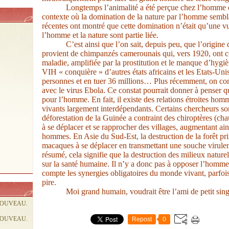
Longtemps l’animalité a été perçue chez l’homme
contexte où la domination de la nature par l’homme semblai
récentes ont montré que cette domination n’était qu’une vue
l’homme et la nature sont partie liée.
C’est ainsi que l’on sait, depuis peu, que l’origin
provient de chimpanzés camerounais qui, vers 1920, ont
maladie, amplifiée par la prostitution et le manque d’hygi
VIH « conquière » d’autres états africains et les Etats-Uni
personnes et en tuer 36 millions… Plus récemment, on co
avec le virus Ebola. Ce constat pourrait donner à penser qu
pour l’homme. En fait, il existe des relations étroites hom
vivants largement interdépendants. Certains chercheurs son
déforestation de la Guinée a contraint des chiroptères (cha
à se déplacer et se rapprocher des villages, augmentant ain
hommes. En Asie du Sud-Est, la destruction de la forêt pri
macaques à se déplacer en transmettant une souche virul
résumé, cela signifie que la destruction des milieux nature
sur la santé humaine. Il n’y a donc pas à opposer l’homme e
compte les synergies obligatoires du monde vivant, parfoi
pire.
Moi grand humain, voudrait être l’ami de petit sing
NOUVEAU.
NOUVEAU.
Repost
0