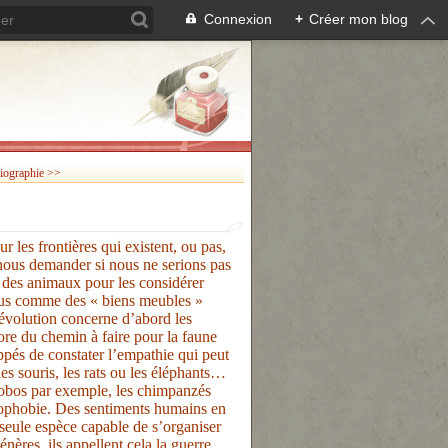
Connexion
+
Créer mon blog
iographie >>
 les frontières qui existent, ou pas,
 nous demander si nous ne serions pas
 des animaux pour les considérer
plus comme des « biens meubles »
 évolution concerne d’abord les
ore du chemin à faire pour la faune
ppés de constater l’empathie qui peut
es souris, les rats ou les éléphants…
nobos par exemple, les chimpanzés
énophobie. Des sentiments humains en
eule espèce capable de s’organiser
ères, ils appellent cela la guerre…