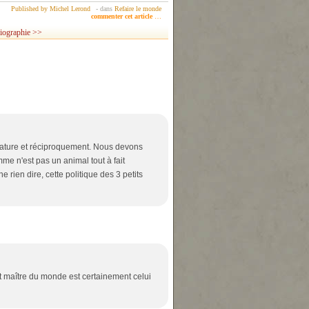
Published by Michel Lerond
-
dans
Refaire le monde
commenter cet article
…
iographie >>
 nature et réciproquement. Nous devons
mme n'est pas un animal tout à fait
e rien dire, cette politique des 3 petits
it maître du monde est certainement celui