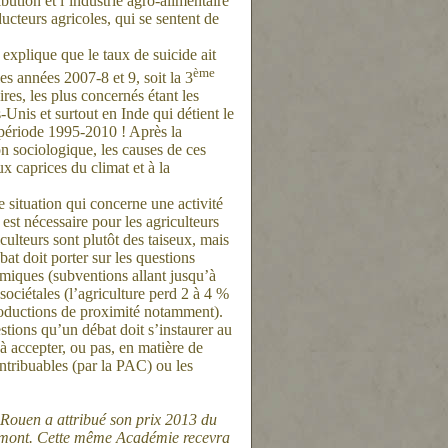
bution et l’industrie agro-alimentaire
cteurs agricoles, qui se sentent de
t explique que le taux de suicide ait
ème
es années 2007-8 et 9, soit la 3
res, les plus concernés étant les
Unis et surtout en Inde qui détient le
période 1995-2010 ! Après la
n sociologique, les causes de ces
x caprices du climat et à la
 situation qui concerne une activité
est nécessaire pour les agriculteurs
culteurs sont plutôt des taiseux, mais
at doit porter sur les questions
omiques (subventions allant jusqu’à
ociétales (l’agriculture perd 2 à 4 %
productions de proximité notamment).
stions qu’un débat doit s’instaurer au
 accepter, ou pas, en matière de
ontribuables (par la PAC) ou les
e Rouen a attribué son prix 2013 du
mont. Cette même Académie recevra