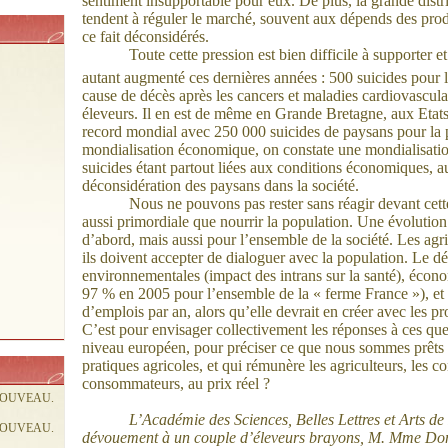
sentiment insupportable pour eux. De plus, la grande distri
tendent à réguler le marché, souvent aux dépends des produ
ce fait déconsidérés.
Toute cette pression est bien difficile à supporter e
autant augmenté ces dernières années : 500 suicides pour l
cause de décès après les cancers et maladies cardiovasculai
éleveurs. Il en est de même en Grande Bretagne, aux Etats-
record mondial avec 250 000 suicides de paysans pour la 
mondialisation économique, on constate une mondialisatio
suicides étant partout liées aux conditions économiques, au
déconsidération des paysans dans la société.
Nous ne pouvons pas rester sans réagir devant cette
aussi primordiale que nourrir la population. Une évolution 
d’abord, mais aussi pour l’ensemble de la société. Les agri
ils doivent accepter de dialoguer avec la population. Le déb
environnementales (impact des intrans sur la santé), écon
97 % en 2005 pour l’ensemble de la « ferme France »), et s
d’emplois par an, alors qu’elle devrait en créer avec les 
C’est pour envisager collectivement les réponses à ces que
niveau européen, pour préciser ce que nous sommes prêts à
pratiques agricoles, et qui rémunère les agriculteurs, les c
consommateurs, au prix réel ?
NOUVEAU.
L’Académie des Sciences, Belles Lettres et Arts d
NOUVEAU.
dévouement à un couple d’éleveurs brayons, M. Mme Do