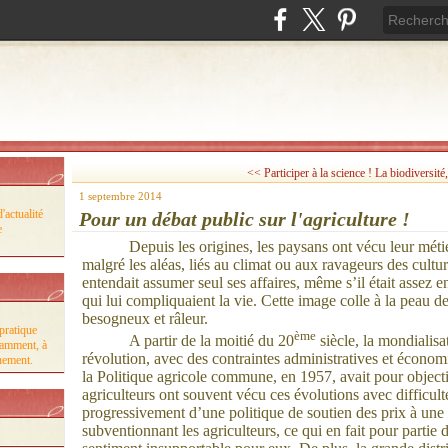
<< Participer à la science !
La biodiversité
1 septembre 2014
'actualité
Pour un débat public sur l'agriculture !
e
Depuis les origines, les paysans ont vécu leur mét
malgré les aléas, liés au climat ou aux ravageurs des cult
entendait assumer seul ses affaires, même s’il était assez e
qui lui compliquaient la vie. Cette image colle à la peau d
besogneux et râleur.
pratique
ème
A partir de la moitié du 20
siècle, la mondialis
tamment, à
révolution, avec des contraintes administratives et écono
nnement.
la Politique agricole commune, en 1957, avait pour objectif
agriculteurs ont souvent vécu ces évolutions avec difficulté
progressivement d’une politique de soutien des prix à une 
subventionnant les agriculteurs, ce qui en fait pour partie d