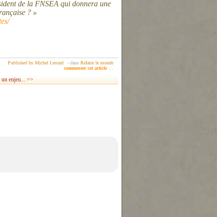
ésident de la FNSEA qui donnera une
française ? »
es/
Published by Michel Lerond
-
dans
Refaire le monde
commenter cet article
…
, un enjeu... >>