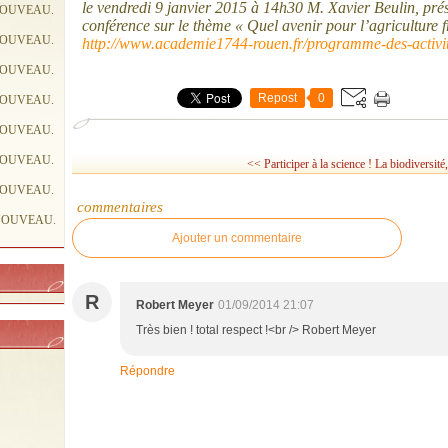
le vendredi 9 janvier 2015 à 14h30 M. Xavier Beulin, pr
NOUVEAU.
conférence sur le thème « Quel avenir pour l’agriculture 
NOUVEAU.
http://www.academie1744-rouen.fr/programme-des-activit
NOUVEAU.
Repost
0
NOUVEAU.
NOUVEAU.
NOUVEAU.
<< Participer à la science !
La biodiversité
NOUVEAU.
commentaires
NOUVEAU.
Ajouter un commentaire
R
Robert Meyer
01/09/2014 21:07
Très bien ! total respect !<br /> Robert Meyer
Répondre