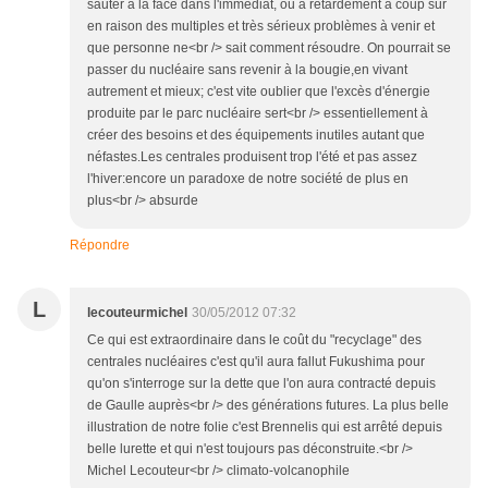
sauter à la face dans l'immédiat, ou à retardement à coup sûr
en raison des multiples et très sérieux problèmes à venir et
que personne ne<br /> sait comment résoudre. On pourrait se
passer du nucléaire sans revenir à la bougie,en vivant
autrement et mieux; c'est vite oublier que l'excès d'énergie
produite par le parc nucléaire sert<br /> essentiellement à
créer des besoins et des équipements inutiles autant que
néfastes.Les centrales produisent trop l'été et pas assez
l'hiver:encore un paradoxe de notre société de plus en
plus<br /> absurde
Répondre
L
lecouteurmichel
30/05/2012 07:32
Ce qui est extraordinaire dans le coût du "recyclage" des
centrales nucléaires c'est qu'il aura fallut Fukushima pour
qu'on s'interroge sur la dette que l'on aura contracté depuis
de Gaulle auprès<br /> des générations futures. La plus belle
illustration de notre folie c'est Brennelis qui est arrêté depuis
belle lurette et qui n'est toujours pas déconstruite.<br />
Michel Lecouteur<br /> climato-volcanophile