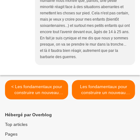
humaine nous montre que, parfois, une petite
minorité réagit face à des situations aberrantes et
remettent les choses sur pied. Cela n'est pas certain,
mais je veux y croire pour mes enfants (bientôt
soixantenaires...) et surtout mes petits enfants qui ont
encore tout l'avenir devant eux, âgés de 14 à 25 ans.
En fait je suis cynique et me dis que nous y sommes
presque, on va se prendre le mur dans la tronche...
et là il faudra bien réagir, autrement que par la
barbarie des guerres.
< Les fondamentaux pour
Les fondamentaux pour
construire un nouveau
construire un nouveau
monde. 16
monde. 18 >
Hébergé par Overblog
Top articles
Pages