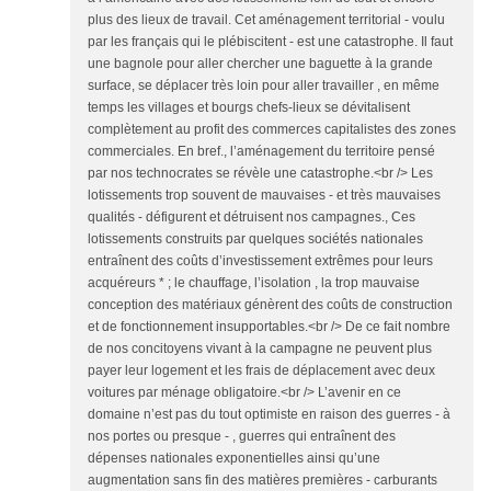
plus des lieux de travail. Cet aménagement territorial - voulu
par les français qui le plébiscitent - est une catastrophe. Il faut
une bagnole pour aller chercher une baguette à la grande
surface, se déplacer très loin pour aller travailler , en même
temps les villages et bourgs chefs-lieux se dévitalisent
complètement au profit des commerces capitalistes des zones
commerciales. En bref., l’aménagement du territoire pensé
par nos technocrates se révèle une catastrophe.<br /> Les
lotissements trop souvent de mauvaises - et très mauvaises
qualités - défigurent et détruisent nos campagnes., Ces
lotissements construits par quelques sociétés nationales
entraînent des coûts d’investissement extrêmes pour leurs
acquéreurs * ; le chauffage, l’isolation , la trop mauvaise
conception des matériaux génèrent des coûts de construction
et de fonctionnement insupportables.<br /> De ce fait nombre
de nos concitoyens vivant à la campagne ne peuvent plus
payer leur logement et les frais de déplacement avec deux
voitures par ménage obligatoire.<br /> L’avenir en ce
domaine n’est pas du tout optimiste en raison des guerres - à
nos portes ou presque - , guerres qui entraînent des
dépenses nationales exponentielles ainsi qu’une
augmentation sans fin des matières premières - carburants