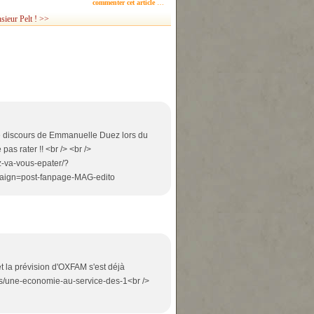
commenter cet article
…
ieur Pelt ! >>
 le discours de Emmanuelle Duez lors du
as rater !! <br /> <br />
-z-va-vous-epater/?
ign=post-fanpage-MAG-edito
 et la prévision d'OXFAM s'est déjà
rts/une-economie-au-service-des-1<br />