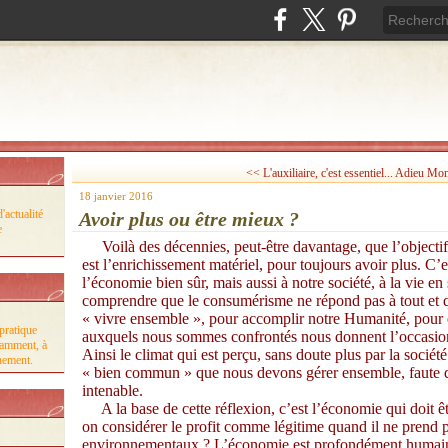
<< L'auxiliaire, c'est essentiel...
Adieu Mons
18 janvier 2016
'actualité
Avoir plus ou être mieux ?
e
Voilà des décennies, peut-être davantage, que l’objecti
est l’enrichissement matériel, pour toujours avoir plus. C’
l’économie bien sûr, mais aussi à notre société, à la vi
comprendre que le consumérisme ne répond pas à tout et qu
« vivre ensemble », pour accomplir notre Humanité, pour 
pratique
auxquels nous sommes confrontés nous donnent l’occasion
tamment, à
Ainsi le climat qui est perçu, sans doute plus par la sociét
nnement.
« bien commun » que nous devons gérer ensemble, faute d
intenable.
A la base de cette réflexion, c’est l’économie qui doit ê
on considérer le profit comme légitime quand il ne prend 
environnementaux ? L’économie est profondément humaine, n