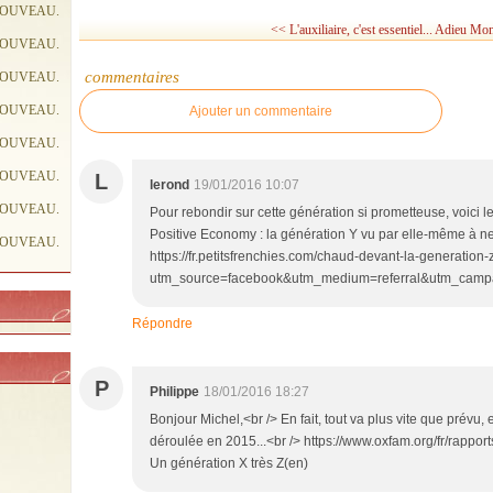
NOUVEAU.
<< L'auxiliaire, c'est essentiel...
Adieu Mons
NOUVEAU.
commentaires
NOUVEAU.
NOUVEAU.
Ajouter un commentaire
NOUVEAU.
NOUVEAU.
L
lerond
19/01/2016 10:07
NOUVEAU.
Pour rebondir sur cette génération si prometteuse, voici
Positive Economy : la génération Y vu par elle-même à ne p
NOUVEAU.
https://fr.petitsfrenchies.com/chaud-devant-la-generation
utm_source=facebook&utm_medium=referral&utm_campa
Répondre
P
Philippe
18/01/2016 18:27
Bonjour Michel,<br /> En fait, tout va plus vite que prévu,
déroulée en 2015...<br /> https://www.oxfam.org/fr/rappo
Un génération X très Z(en)