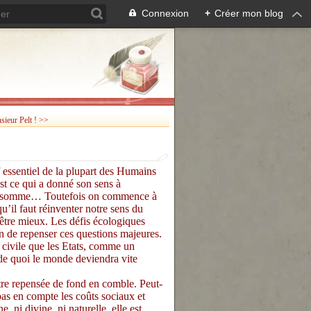
Connexion
+
Créer mon blog
ieur Pelt ! >>
f essentiel de la plupart des Humains
est ce qui a donné son sens à
e en somme… Toutefois on commence à
’il faut réinventer notre sens du
être mieux. Les défis écologiques
 de repenser ces questions majeures.
é civile que les Etats, comme un
e quoi le monde deviendra vite
tre repensée de fond en comble. Peut-
pas en compte les coûts sociaux et
i divine, ni naturelle, elle est