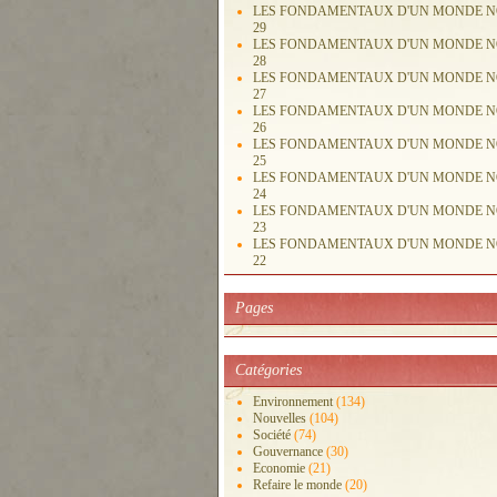
LES FONDAMENTAUX D'UN MONDE 
29
LES FONDAMENTAUX D'UN MONDE 
28
LES FONDAMENTAUX D'UN MONDE 
27
LES FONDAMENTAUX D'UN MONDE 
26
LES FONDAMENTAUX D'UN MONDE 
25
LES FONDAMENTAUX D'UN MONDE 
24
LES FONDAMENTAUX D'UN MONDE 
23
LES FONDAMENTAUX D'UN MONDE 
22
Pages
Catégories
Environnement
(134)
Nouvelles
(104)
Société
(74)
Gouvernance
(30)
Economie
(21)
Refaire le monde
(20)