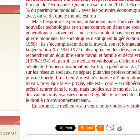
l’image de l’Humanité. Quand on sait qu’en 2016, 1 % de 
% du patrimoine mondial… avec les pouvoirs économique, 
avec, on se dit que le monde est fou !
Mais l’espoir reste permis, notamment avec l’arrivée de 
nouvelles technologies et en interconnexion dans une sociét
générations se suivent et… ne se ressemblent pas forcémen
guerre mondiale, les sociologues distinguent la génératio
1959) : ils s’accomplissent dans le travail, sont réformateu
la génération X (1960-1977) : ils apprécient les défis, reme
recherchent un équilibre entre travail et famille et découv
(1978-1994) vit parmi les médias envahissants, désire un équ
adepte de l’hyperconsommation. Enfin, la génération Z (
sur les réseaux sociaux, ne sépare plus vies professionnelle
plus de liberté. La « Gen Z » est très mobile à l’internatio
travail, privilégie la vie privée, elle est « cool » et délib
prêts à rentrer dans le rang, mais lucides sur le monde, ils s’
des valeurs universalistes comme l’égalité, le respect des di
le droit à un environnement sain.
En somme, le meilleur est à venir, nous voulons y croir
Repost
0
NOUVEAU.