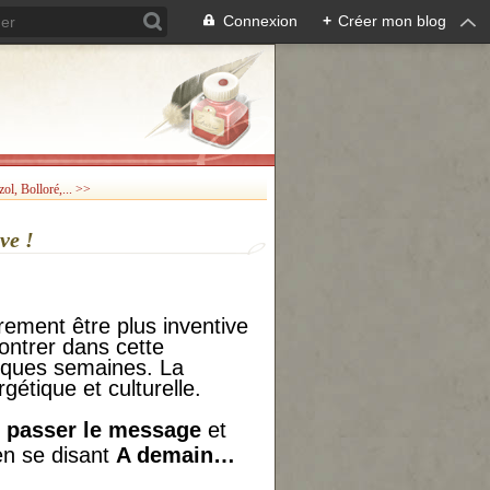
Connexion
+
Créer mon blog
ol, Bolloré,... >>
ve !
ement être plus inventive
ontrer dans cette
elques semaines. La
gétique et culturelle.
e passer le message
et
en se disant
A demain…