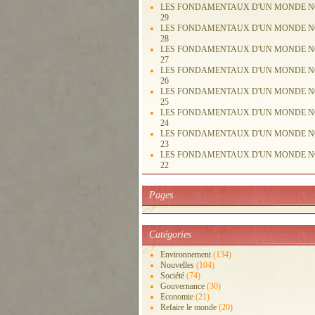
LES FONDAMENTAUX D'UN MONDE 
29
LES FONDAMENTAUX D'UN MONDE 
28
LES FONDAMENTAUX D'UN MONDE 
27
LES FONDAMENTAUX D'UN MONDE 
26
LES FONDAMENTAUX D'UN MONDE 
25
LES FONDAMENTAUX D'UN MONDE 
24
LES FONDAMENTAUX D'UN MONDE 
23
LES FONDAMENTAUX D'UN MONDE 
22
Pages
Catégories
Environnement
(134)
Nouvelles
(104)
Société
(74)
Gouvernance
(30)
Economie
(21)
Refaire le monde
(20)