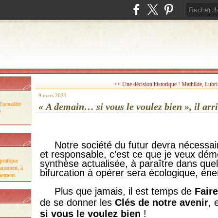
<< Une décision historique !
Mathilde, Lubriz
9 mars 2023
'actualité
« A demain… si vous le voulez bien », il arri
e
Notre société du futur devra nécessair
et responsable, c’est ce que je veux dém
pratique
synthèse actualisée, à paraître dans qu
tamment, à
bifurcation à opérer sera écologique, éner
nnement.
Plus que jamais, il est temps de
Fair
de se donner les
Clés de notre avenir
, 
si vous le voulez bien
!