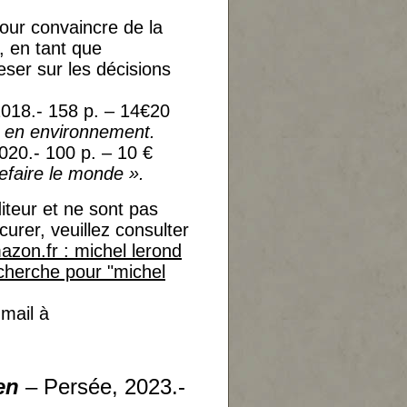
ur convaincre de la
, en tant que
eser sur les décisions
018.- 158 p. – 14€20
en environnement.
020.- 100 p. – 10 €
aire le monde ».
teur et ne sont pas
urer, veuillez consulter
zon.fr : michel lerond
cherche pour "michel
mail à
en
– Persée, 2023.-