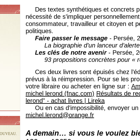
Des textes synthétiques et concrets po
nécessité de s’impliquer personnellement
consommateur, travailleur et citoyen et p
politiques.
Faire passer le message
-
Persée, 2
La biographie d’un lanceur d’alerte 
Les clés de notre avenir
- Persée, 2
93 propositions concrètes pour « ref
Ces deux livres sont épuisés chez l’édi
prévus à la réimpression. Pour se les proc
votre libraire ou acheter en ligne sur :
Ama
michel lerond (fnac.com)
Résultats de re
lerond" - achat livres | Lireka
Ou en cas d’impossibilité, envoyer un 
michel.lerond@orange.fr
A demain… si vous le voulez bi
NOUVEAU.