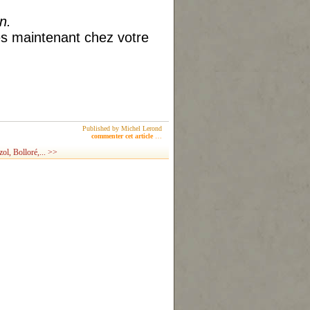
n.
dès maintenant chez votre
Published by Michel Lerond
commenter cet article
…
ol, Bolloré,... >>