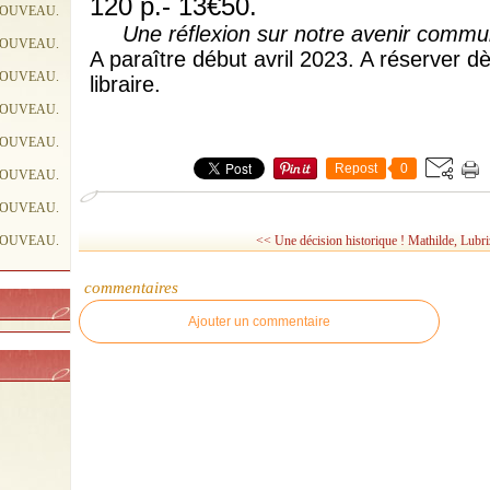
120 p.- 13€50.
NOUVEAU.
Une réflexion sur notre avenir commu
NOUVEAU.
A paraître début avril 2023. A réserver 
NOUVEAU.
libraire.
NOUVEAU.
NOUVEAU.
Repost
0
NOUVEAU.
NOUVEAU.
NOUVEAU.
<< Une décision historique !
Mathilde, Lubriz
commentaires
Ajouter un commentaire