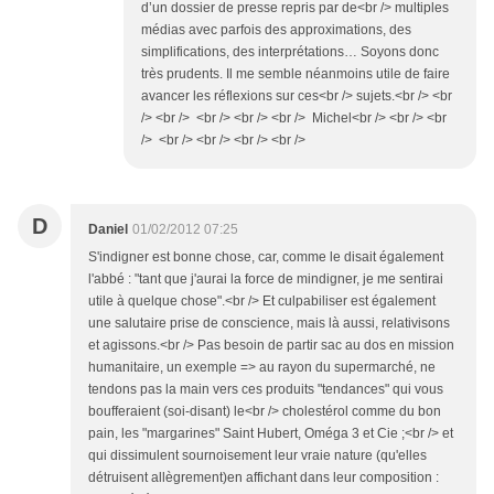
d’un dossier de presse repris par de<br /> multiples
médias avec parfois des approximations, des
simplifications, des interprétations… Soyons donc
très prudents. Il me semble néanmoins utile de faire
avancer les réflexions sur ces<br /> sujets.<br /> <br
/> <br /> <br /> <br /> <br /> Michel<br /> <br /> <br
/> <br /> <br /> <br /> <br />
D
Daniel
01/02/2012 07:25
S'indigner est bonne chose, car, comme le disait également
l'abbé : "tant que j'aurai la force de mindigner, je me sentirai
utile à quelque chose".<br /> Et culpabiliser est également
une salutaire prise de conscience, mais là aussi, relativisons
et agissons.<br /> Pas besoin de partir sac au dos en mission
humanitaire, un exemple => au rayon du supermarché, ne
tendons pas la main vers ces produits "tendances" qui vous
boufferaient (soi-disant) le<br /> cholestérol comme du bon
pain, les "margarines" Saint Hubert, Oméga 3 et Cie ;<br /> et
qui dissimulent sournoisement leur vraie nature (qu'elles
détruisent allègrement)en affichant dans leur composition :