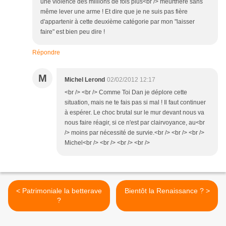
une violence des millions de fois plus<br /> meurtrière sans
même lever une arme ! Et dire que je ne suis pas fière
d'appartenir à cette deuxième catégorie par mon "laisser
faire" est bien peu dire !
Répondre
M
Michel Lerond
02/02/2012 12:17
<br /> <br /> Comme Toi Dan je déplore cette
situation, mais ne te fais pas si mal ! Il faut continuer
à espérer. Le choc brutal sur le mur devant nous va
nous faire réagir, si ce n'est par clairvoyance, au<br
/> moins par nécessité de survie.<br /> <br /> <br />
Michel<br /> <br /> <br /> <br />
< Patrimoniale la betterave
Bientôt la Renaissance ? >
?