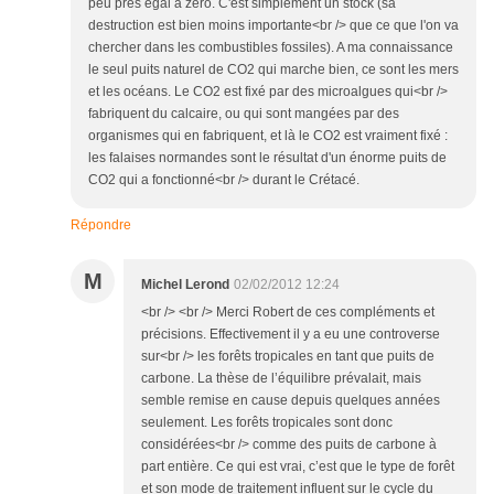
peu près égal à zéro. C'est simplement un stock (sa
destruction est bien moins importante<br /> que ce que l'on va
chercher dans les combustibles fossiles). A ma connaissance
le seul puits naturel de CO2 qui marche bien, ce sont les mers
et les océans. Le CO2 est fixé par des microalgues qui<br />
fabriquent du calcaire, ou qui sont mangées par des
organismes qui en fabriquent, et là le CO2 est vraiment fixé :
les falaises normandes sont le résultat d'un énorme puits de
CO2 qui a fonctionné<br /> durant le Crétacé.
Répondre
M
Michel Lerond
02/02/2012 12:24
<br /> <br /> Merci Robert de ces compléments et
précisions. Effectivement il y a eu une controverse
sur<br /> les forêts tropicales en tant que puits de
carbone. La thèse de l’équilibre prévalait, mais
semble remise en cause depuis quelques années
seulement. Les forêts tropicales sont donc
considérées<br /> comme des puits de carbone à
part entière. Ce qui est vrai, c’est que le type de forêt
et son mode de traitement influent sur le cycle du