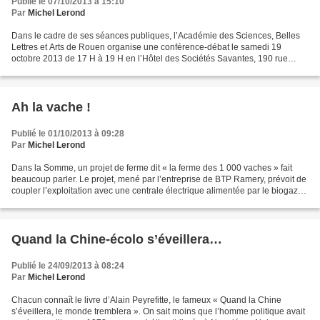
Publié le 07/10/2013 à 15:10
Par
Michel Lerond
Dans le cadre de ses séances publiques, l’Académie des Sciences, Belles
Lettres et Arts de Rouen organise une conférence-débat le samedi 19
octobre 2013 de 17 H à 19 H en l’Hôtel des Sociétés Savantes, 190 rue
Beauvoisine à Rouen (salle Daniel Lavallée)....
Ah la vache !
Publié le 01/10/2013 à 09:28
Par
Michel Lerond
Dans la Somme, un projet de ferme dit « la ferme des 1 000 vaches » fait
beaucoup parler. Le projet, mené par l’entreprise de BTP Ramery, prévoit de
coupler l’exploitation avec une centrale électrique alimentée par le biogaz
provenant des déjections animales....
Quand la Chine-écolo s’éveillera…
Publié le 24/09/2013 à 08:24
Par
Michel Lerond
Chacun connaît le livre d’Alain Peyrefitte, le fameux « Quand la Chine
s’éveillera, le monde tremblera ». On sait moins que l’homme politique avait