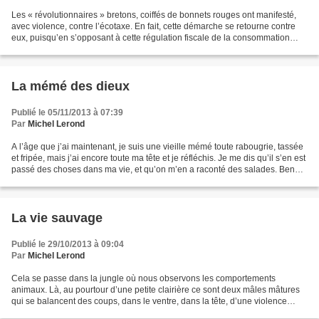
Les « révolutionnaires » bretons, coiffés de bonnets rouges ont manifesté,
avec violence, contre l’écotaxe. En fait, cette démarche se retourne contre
eux, puisqu’en s’opposant à cette régulation fiscale de la consommation
d’énergie fossile, ils encouragent...
La mémé des dieux
Publié le 05/11/2013 à 07:39
Par
Michel Lerond
A l’âge que j’ai maintenant, je suis une vieille mémé toute rabougrie, tassée
et fripée, mais j’ai encore toute ma tête et je réfléchis. Je me dis qu’il s’en est
passé des choses dans ma vie, et qu’on m’en a raconté des salades. Ben
oui maintenant que...
La vie sauvage
Publié le 29/10/2013 à 09:04
Par
Michel Lerond
Cela se passe dans la jungle où nous observons les comportements
animaux. Là, au pourtour d’une petite clairière ce sont deux mâles mâtures
qui se balancent des coups, dans le ventre, dans la tête, d’une violence
inouïe. A l’écart, une jeune femelle est...