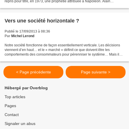
repris pour titre, en 1973, une prophétie attribuée à Napoléon. Alain
Peyrefitte défendait la thèse selon...
Vers une société horizontale ?
Publié le 17/09/2013 à 08:36
Par
Michel Lerond
Notre société fonctionne de façon essentiellement verticale. Les décisions
viennent d’en haut… et le « marché » définit ce que doivent être les
comportements des consommateurs pour pérenniser le système… Mais il
arrive, parfois, que la contestation d’en...
< Page précédente
Page suivante >
Hébergé par Overblog
Top articles
Pages
Contact
Signaler un abus