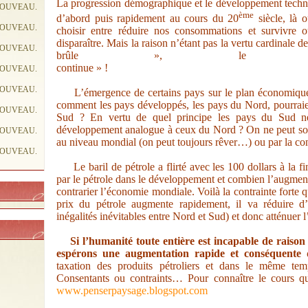
La progression démographique et le développement techn
NOUVEAU.
ème
d’abord puis rapidement au cours du 20
siècle, là 
NOUVEAU.
choisir entre réduire nos consommations et survivre 
disparaître. Mais la raison n’étant pas la vertu cardinale 
NOUVEAU.
brûle », le « dé
continue » !
NOUVEAU.
NOUVEAU.
L’émergence de certains pays sur le plan économique c
comment les pays développés, les pays du Nord, pourraie
NOUVEAU.
Sud ? En vertu de quel principe les pays du Sud ne 
développement analogue à ceux du Nord ? On ne peut sorti
NOUVEAU.
au niveau mondial (on peut toujours rêver…) ou par la con
NOUVEAU.
Le baril de pétrole a flirté avec les 100 dollars à la fi
par le pétrole dans le développement et combien l’augment
contrarier l’économie mondiale. Voilà la contrainte forte q
prix du pétrole augmente rapidement, il va réduire d
inégalités inévitables entre Nord et Sud) et donc atténuer l
Si l’humanité toute entière est incapable de raison 
espérons une augmentation rapide et conséquente 
taxation des produits pétroliers et dans le même te
Consentants ou contraints… Pour connaître le cours quo
www.penserpaysage.blogspot.com