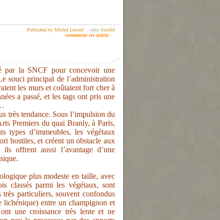
Published by Michel Lerond
-
dans
Société
commenter cet article
…
hé par la SNCF pour concevoir une
Le souci principal de l’administration
raient les murs et coûtaient fort cher à
nées a passé, et les tags ont pris une
e…
 très tendance. Sous l’impulsion du
rts Premiers du quai Branly, à Paris,
ents types d’immeubles, les végétaux
ri hostiles, et créent un obstacle aux
ils offrent aussi l’avantage d’une
nique.
ogique plus modeste en taille, avec
ois classés parmi les végétaux, sont
très particuliers, souvent confondus
se lichénique) entre un champignon et
 ont une croissance très lente et ne