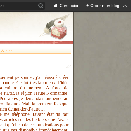
Connexion
+
Créer mon blog
90
>
>>
ement personnel, j’ai réussi à créer
andie. Ce fut très laborieux, l’idée
 la culture du moment. A force de
 de l’Etat, la région Haute-Normandie,
 Peu après je demandais audience au
onfia que c’était la première fois que
e rien demander d’autre…
 me téléphone, faisant état du fait
 articles sur les herbiers que j’avais
gent qu’elle a de ces publications pour
ne suis pas disponible immédiatement,