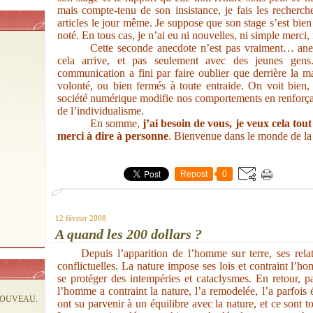
mais compte-tenu de son insistance, je fais les recherche
articles le jour même. Je suppose que son stage s’est bien
noté. En tous cas, je n’ai eu ni nouvelles, ni simple mer
Cette seconde anecdote n’est pas vraiment… ane
cela arrive, et pas seulement avec des jeunes ge
communication a fini par faire oublier que derrière la m
volonté, ou bien fermés à toute entraide. On voit bien,
société numérique modifie nos comportements en renforçan
de l’individualisme.
En somme,
j’ai besoin de vous, je veux cela tout
merci à dire à personne
. Bienvenue dans le monde de l
Repost
0
12 février 2008
A quand les 200 dollars ?
Depuis l’apparition de l’homme sur terre, ses relati
conflictuelles. La nature impose ses lois et contraint l’
se protéger des intempéries et cataclysmes. En retour, p
l’homme a contraint la nature, l’a remodelée, l’a parfois 
NOUVEAU.
ont su parvenir à un équilibre avec la nature, et ce sont 