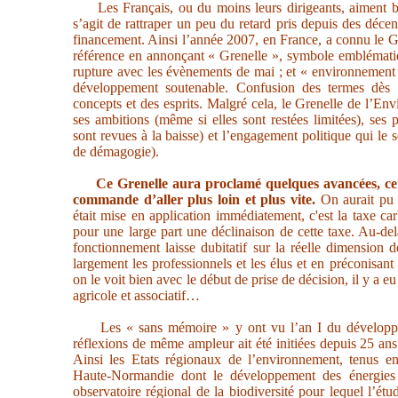
Les Français, ou du moins leurs dirigeants, aiment bi
s’agit de rattraper un peu du retard pris depuis des décen
financement. Ainsi l’année 2007, en France, a connu le G
référence en annonçant « Grenelle », symbole emblématiq
rupture avec les évènements de mai ; et « environnement 
développement soutenable. Confusion des termes dès l’
concepts et des esprits. Malgré cela, le Grenelle de l’E
ses ambitions (même si elles sont restées limitées), ses 
sont revues à la baisse) et l’engagement politique qui le
de démagogie).
Ce Grenelle aura proclamé quelques avancées, cert
commande d’aller plus loin et plus vite.
On aurait pu 
était mise en application immédiatement, c'est la taxe car
pour une large part une déclinaison de cette taxe. Au-del
fonctionnement laisse dubitatif sur la réelle dimension 
largement les professionnels et les élus et en préconisant 
on le voit bien avec le début de prise de décision, il y a eu
agricole et associatif…
Les « sans mémoire » y ont vu l’an I du développem
réflexions de même ampleur ait été initiées depuis 25 an
Ainsi les Etats régionaux de l’environnement, tenus e
Haute-Normandie dont le développement des énergies 
observatoire régional de la biodiversité pour lequel l’étu