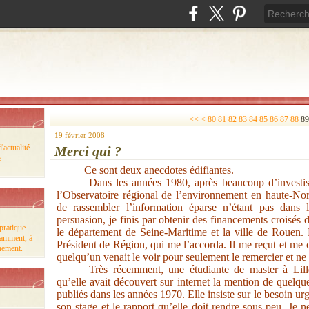
10
20
30
40
50
60
70
<<
<
80
81
82
83
84
85
86
87
88
89
19 février 2008
'actualité
Merci qui ?
e
Ce sont deux anecdotes édifiantes.
Dans les années 1980, après beaucoup d’investiss
l’Observatoire régional de l’environnement en haute-Norm
de rassembler l’information éparse n’étant pas dans
persuasion, je finis par obtenir des financements croisés
pratique
le département de Seine-Maritime et la ville de Rouen.
tamment, à
Président de Région, qui me l’accorda. Il me reçut et me c
nnement.
quelqu’un venait le voir pour seulement le remercier et n
Très récemment, une étudiante de master à Lille
qu’elle avait découvert sur internet la mention de quelques
publiés dans les années 1970. Elle insiste sur le besoin ur
son stage et le rapport qu’elle doit rendre sous peu. Je 