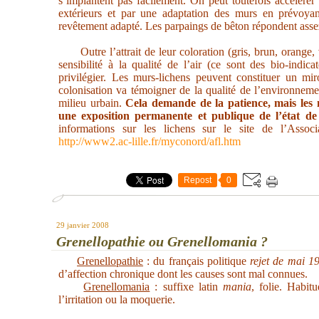
s’implantent pas facilement. On peut toutefois accélérer
extérieurs et par une adaptation des murs en prévoyan
revêtement adapté. Les parpaings de bêton répondent assez
Outre l’attrait de leur coloration (gris, brun, orange,
sensibilité à la qualité de l’air (ce sont des bio-indic
privilégier. Les murs-lichens peuvent constituer un miro
colonisation va témoigner de la qualité de l’environneme
milieu urbain.
Cela demande de la patience, mais les 
une exposition permanente et publique de l’état de s
informations sur les lichens sur le site de l’Assoc
http://www2.ac-lille.fr/myconord/afl.htm
Repost
0
29 janvier 2008
Grenellopathie ou Grenellomania ?
Grenellopathie
: du français politique
rejet de mai 1
d’affection chronique dont les causes sont mal connues.
Grenellomania
: suffixe latin
mania
, folie. Habit
l’irritation ou la moquerie.