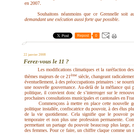
en 2007.
Souhaitons néanmoins que ce Grennelle soit au
demandant une exécution aussi forte que possible
.
Repost
0
22 janvier 2008
Ferez-vous le 11 ?
Les modifications climatiques et la raréfaction de
ème
thèmes majeurs de ce 21
siècle, changeant radicalemen
éventuellement, à des préoccupations primaires : se nourrir
une nouvelle gouvernance. Au-delà de la méfiance qui per
politique, il convient donc de s’interroger sur le renouv
prochaines consultations municipales et cantonales en Fra
Commençons à mettre en place cette nouvelle go
politique installée, confiscatrice du pouvoir, à des élus plu
de la vie quotidienne. Cela signifie que le pouvoir po
temporaire et non plus une profession permanente. Com
permettant un partage du pouvoir beaucoup plus large, 
des femmes. Pour ce faire, un chiffre claque comme un