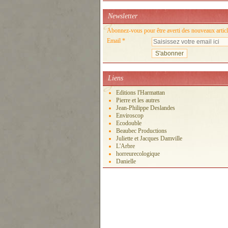
Newsletter
Abonnez-vous pour être averti des nouveaux articl
Email
Liens
Editions l'Harmattan
Pierre et les autres
Jean-Philippe Deslandes
Enviroscop
Ecodouble
Beaubec Productions
Juliette et Jacques Damville
L'Arbre
horreurecologique
Danielle