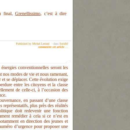
 final,
Grenellissimo
, c’est à dire
Published by Michel Lerond
-
dans
Société
commenter cet article
…
s énergies conventionnelles seront les
t nos modes de vie et nous ramenant,
 et se déplacer. Cette évolution exige
dure entre les citoyens et la classe
ellement de celle-ci, à l’occasion des
nce.
uvernance, en passant d’une classe
s représentatifs,
plus près des réalités
litique doit redevenir une fonction
ment remédier à cela si ce n’est en
notamment en direction des jeunes et
 numéro d’urgence pour proposer une