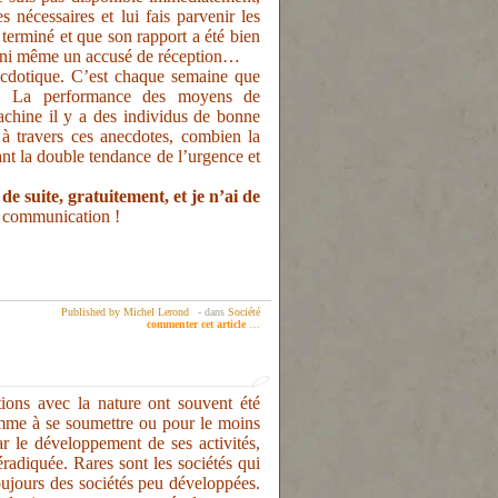
s nécessaires et lui fais parvenir les
 terminé et que son rapport a été bien
ci, ni même un accusé de réception…
cdotique. C’est chaque semaine que
ns. La performance des moyens de
achine il y a des individus de bonne
 à travers ces anecdotes, combien la
t la double tendance de l’urgence et
 de suite, gratuitement, et je n’ai de
a communication !
Published by Michel Lerond
-
dans
Société
commenter cet article
…
ons avec la nature ont souvent été
homme à se soumettre ou pour le moins
ar le développement de ses activités,
éradiquée. Rares sont les sociétés qui
toujours des sociétés peu développées.