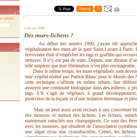
Repost
0
es publiés.
5 février 2008
Des murs-lichens ?
Au début des années 1990, j’avais été approc
végétalisation des murs de la gare Saint-Lazare à Paris. 
ferroviaire était d’empêcher les tags et graffitis qui recouv
nettoyer. Il n’y eut pas de suite. Depuis, une dizaine d’an
telle ampleur que leur élimination n’est plus envisageabl
Dans le même temps, les murs végétalisés sont devenus
mur végétal réalisé par Patrick Blanc pour le Musée des A
cette technique s’affirme en milieu urbain. Sur différ
assurent une continuité biologique dans des milieux, a prio
tags. S’il s’agit de végétaux à grand développement, 
protection de la façade et d’une isolation thermique et pho
Mais on peut aussi avoir recours à une couverture biol
des mousses et surtout des lichens. Les lichens, autref
maintenant rattachés aux champignons. Ce sont des êtres 
avec les mousses, qui résultent de l’association (symbio
une algue et/ou une cyanobactérie. Certes, les lichens