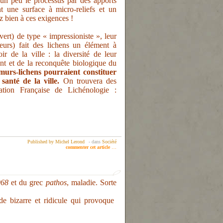
 un peu le processus par des apports
t une surface à micro-reliefs et un
 bien à ces exigences !
 vert) de type « impressioniste », leur
ateurs) fait des lichens un élément à
ir de la ville : la diversité de leur
nt et de la reconquête biologique du
murs-lichens pourraient constituer
anté de la ville.
On trouvera des
iation Française de Lichénologie :
Published by Michel Lerond
-
dans
Société
commenter cet article
…
968
et du grec
pathos
, maladie. Sorte
ude bizarre et ridicule qui provoque