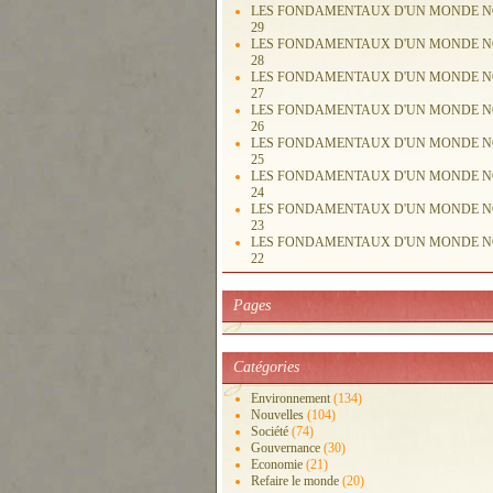
LES FONDAMENTAUX D'UN MONDE 
29
LES FONDAMENTAUX D'UN MONDE 
28
LES FONDAMENTAUX D'UN MONDE 
27
LES FONDAMENTAUX D'UN MONDE 
26
LES FONDAMENTAUX D'UN MONDE 
25
LES FONDAMENTAUX D'UN MONDE 
24
LES FONDAMENTAUX D'UN MONDE 
23
LES FONDAMENTAUX D'UN MONDE 
22
Pages
Catégories
Environnement
(134)
Nouvelles
(104)
Société
(74)
Gouvernance
(30)
Economie
(21)
Refaire le monde
(20)