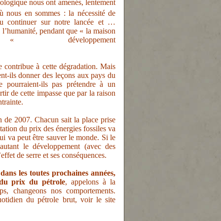
ologique nous ont amenés, lentement
où nous en sommes : la nécessité de
ou continuer sur notre lancée et …
de l’humanité, pendant que « la maison
veloppement
ontribue à cette dégradation. Mais
nt-ils donner des leçons aux pays du
pourraient-ils pas prétendre à un
r de cette impasse que par la raison
trainte.
n de 2007. Chacun sait la place prise
ation du prix des énergies fossiles va
ui va peut être sauver le monde. Si le
’autant le développement (avec des
’effet de serre et ses conséquences.
dans les toutes prochaines années,
du prix du pétrole
, appelons à la
mps, changeons nos comportements.
tidien du pétrole brut, voir le site