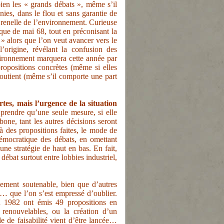
en les « grands débats », même s’il
nies, dans le flou et sans garantie de
renelle de l’environnement. Curieuse
ue de mai 68, tout en préconisant la
» alors que l’on veut avancer vers le
origine, révélant la confusion des
nvironnement marquera cette année par
propositions concrètes (même si elles
 soutient (même s’il comporte une part
es, mais l’urgence de la situation
prendre qu’une seule mesure, si elle
bone, tant les autres décisions seront
à des propositions faites, le mode de
démocratique des débats, en omettant
une stratégie de haut en bas. En fait,
 débat surtout entre lobbies industriel,
ent soutenable, bien que d’autres
s… que l’on s’est empressé d’oublier.
n 1982 ont émis 49 propositions en
renouvelables, ou la création d’un
de de faisabilité vient d’être lancée…