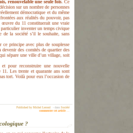
fois, renouvelable une seule fois
. Ce
de décision sur un nombre de personnes
 réellement démocratique et du même
rontées aux réalités du pouvoir, pas
 œuvre du 11 constituerait une vraie
 particulier inventer un temps civique
de la société s’il le souhaite, sans
r ce principe avec plus de souplesse
 devenir des comités de quartier des
i sépare une ville d’un village, soit
 et pour reconstruire une nouvelle
 11. Les trente et quarante ans sont
 pas tort. Voilà pour eux l’occasion de
Published by Michel Lerond
-
dans
Société
commenter cet article
…
écologique ?