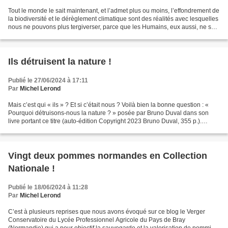
Tout le monde le sait maintenant, et l’admet plus ou moins, l’effondrement de
la biodiversité et le dérèglement climatique sont des réalités avec lesquelles
nous ne pouvons plus tergiverser, parce que les Humains, eux aussi, ne sont
pas à l’abri de l’extinction…...
Ils détruisent la nature !
Publié le 27/06/2024 à 17:11
Par
Michel Lerond
Mais c’est qui « ils » ? Et si c’était nous ? Voilà bien la bonne question : «
Pourquoi détruisons-nous la nature ? » posée par Bruno Duval dans son
livre portant ce titre (auto-édition Copyright 2023 Bruno Duval, 355 p.).
Pourquoi donc détruire la nature...
Vingt deux pommes normandes en Collection
Nationale !
Publié le 18/06/2024 à 11:28
Par
Michel Lerond
C’est à plusieurs reprises que nous avons évoqué sur ce blog le Verger
Conservatoire du Lycée Professionnel Agricole du Pays de Bray