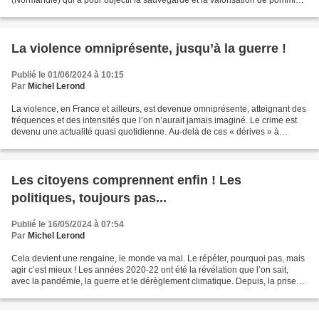
(Normandie) qui a pour objectif la sauvegarde et la valorisation de pommiers
originaires ou représentatifs de ce territoire....
La violence omniprésente, jusqu’à la guerre !
Publié le 01/06/2024 à 10:15
Par
Michel Lerond
La violence, en France et ailleurs, est devenue omniprésente, atteignant des
fréquences et des intensités que l’on n’aurait jamais imaginé. Le crime est
devenu une actualité quasi quotidienne. Au-delà de ces « dérives » à
l’échelle des individus, voilà...
Les citoyens comprennent enfin ! Les
politiques, toujours pas...
Publié le 16/05/2024 à 07:54
Par
Michel Lerond
Cela devient une rengaine, le monde va mal. Le répéter, pourquoi pas, mais
agir c’est mieux ! Les années 2020-22 ont été la révélation que l’on sait,
avec la pandémie, la guerre et le dérèglement climatique. Depuis, la prise
de conscience n’a cessé de...