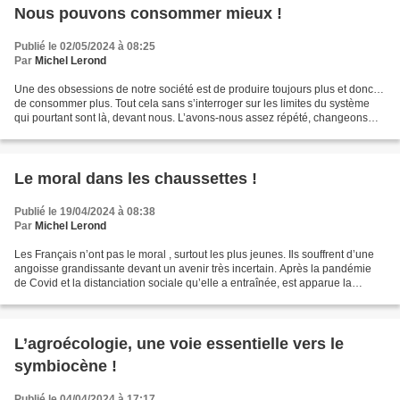
Nous pouvons consommer mieux !
Publié le 02/05/2024 à 08:25
Par
Michel Lerond
Une des obsessions de notre société est de produire toujours plus et donc…
de consommer plus. Tout cela sans s’interroger sur les limites du système
qui pourtant sont là, devant nous. L’avons-nous assez répété, changeons
pour consommer moins et mieux,...
Le moral dans les chaussettes !
Publié le 19/04/2024 à 08:38
Par
Michel Lerond
Les Français n’ont pas le moral , surtout les plus jeunes. Ils souffrent d’une
angoisse grandissante devant un avenir très incertain. Après la pandémie
de Covid et la distanciation sociale qu’elle a entraînée, est apparue la
guerre imprévue en Ukraine,...
L’agroécologie, une voie essentielle vers le
symbiocène !
Publié le 04/04/2024 à 17:17